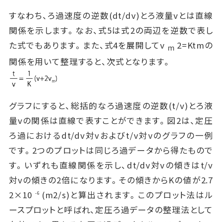
すなわち、ろ過速度の逆数(dt/dv)とろ液量vとは直線
関係を示します。なお、式5は式2の両辺を逆数で表し
た式でもあります。また、式4を展開してv
2=Ktmの
m
関係を用いて整理すると、次式となります。
グラフにすると、総括的なろ過速度の逆数(t/v)とろ液
量vの関係は直線で表すことができます。図2は、定圧
ろ過におけるdt/dv対vおよびt/v対vのグラフの一例
です。2つのプロットは同じろ過データから得たもので
す。いずれも直線関係を示し、dt/dv対vの傾きはt/v
対vの傾きの2倍になります。その傾きからKの値が2.7
2×10
(m2/s)と算出されます。このプロット法はル
-6
ースプロットと呼ばれ、定圧ろ過データの整理法として