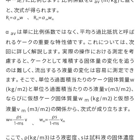
av
と、次式が得られます。
α
は単に比例係数ではなく、平均ろ過比抵抗と呼ば
av
れるケークの重要な特性値です。これについては、次
回に詳しく解説します。実際の操作における測定を考
慮すると、ケークとして堆積する固体量の変化を追う
のは難しく、流出するろ液量の変化は容易に測定でき
ます。そこで、単位ろ過面積当たりのケーク固体質量w
(kg/m2)と単位ろ過面積当たりのろ液量v(m3/m2)、
ならびに仮想ケーク固体質量w
(kg/m2)と仮想ろ
m
液量v
(m3/m2)の関係から、次式が成り立ちます。
m
ここで、ρ(kg/m3)はろ液密度、sは試料液の固体濃度