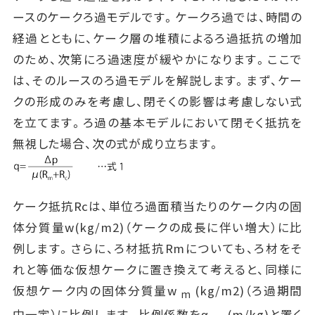
ースのケークろ過モデルです。ケークろ過では、時間の
経過とともに、ケーク層の堆積によるろ過抵抗の増加
のため、次第にろ過速度が緩やかになります。ここで
は、そのルースのろ過モデルを解説します。まず、ケー
クの形成のみを考慮し、閉そくの影響は考慮しない式
を立てます。ろ過の基本モデルにおいて閉そく抵抗を
無視した場合、次の式が成り立ちます。
ケーク抵抗Rcは、単位ろ過面積当たりのケーク内の固
体分質量w(kg/m2)（ケークの成長に伴い増大）に比
例します。さらに、ろ材抵抗Rmについても、ろ材をそ
れと等価な仮想ケークに置き換えて考えると、同様に
仮想ケーク内の固体分質量w
(kg/m2)（ろ過期間
m
中一定）に比例します。比例係数をα
(m/kg)と置く