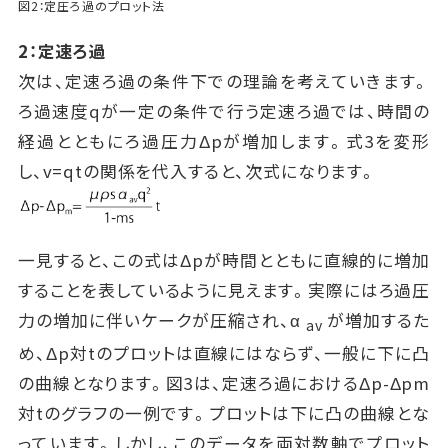
図2：定圧ろ過のプロット法
2：定速ろ過
次は、定速ろ過の条件下での理論を考えていきます。
ろ過速度qが一定の条件で行う定速ろ過では、時間の
経過とともにろ過圧力Δpが増加します。式3を変形
し、v=qtの関係を代入すると、次式になります。
一見すると、この式はΔpが時間とともに直線的に増加
することを表しているように見えます。実際にはろ過圧
力の増加に伴いケークが圧縮され、α
が増加するた
av
め、Δp対tのプロットは直線にはならず、一般に下に凸
の曲線となります。図3は、定速ろ過におけるΔp-Δpm
対tのグラフの一例です。プロットは下に凸の曲線とな
っています。しかし、このデータを両対数軸でプロット