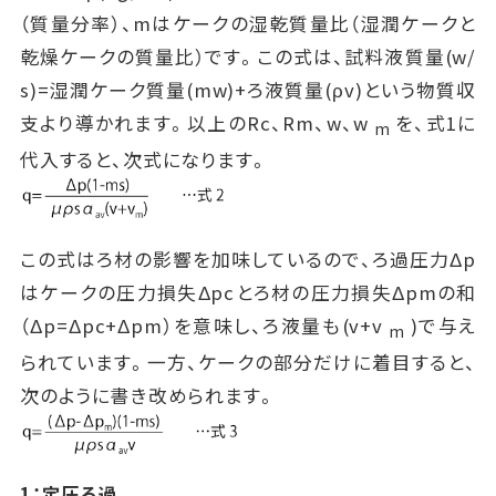
（質量分率）、mはケークの湿乾質量比（湿潤ケークと
乾燥ケークの質量比）です。この式は、試料液質量(w/
s)=湿潤ケーク質量(mw)+ろ液質量(ρv)という物質収
支より導かれます。以上のRc、Rm、w、w
を、式1に
m
代入すると、次式になります。
この式はろ材の影響を加味しているので、ろ過圧力Δp
はケークの圧力損失Δpcとろ材の圧力損失Δpmの和
（Δp=Δpc+Δpm）を意味し、ろ液量も(v+v
)で与え
m
られています。一方、ケークの部分だけに着目すると、
次のように書き改められます。
1：定圧ろ過