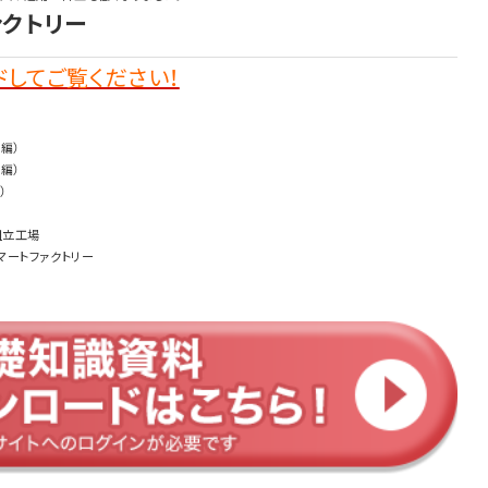
ァクトリー
してご覧ください！
編）
編）
）
組立工場
マートファクトリー