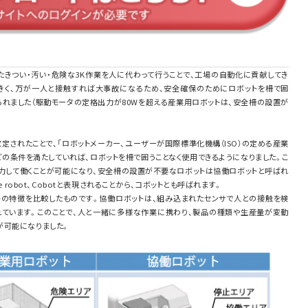
たきつい・汚い・危険な3K作業を人に代わって行うことで、工場の自動化に貢献してき
きく、万が一人と接触すれば大事故になるため、安全確保のためにロボットを柵で囲
られました（駆動モータの定格出力が80Wを超える産業用ロボットは、安全柵の設置が
改定されたことで、「ロボットメーカー、ユーザーが国際標準化機構（ISO）の定める産業
の条件を満たしていれば、ロボットを柵で囲うことなく使用できるようになりました。こ
協力して働くことが可能になり、安全柵の設置が不要なロボットは協働ロボットと呼ばれ
ve robot、Cobotと表現されることから、コボットとも呼ばれます。
トの特徴を比較したものです。協働ロボットは、組み込まれたセンサで人との接触を検
ています。このことで、人と一緒に多様な作業に携わり、製品の種類や生産量が変動
が可能になりました。