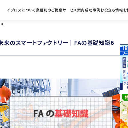
イプロスについて
業種別のご提案
サービス案内
成功事例
お役立ち情報
お
識6
未来のスマートファクトリー｜FAの基礎知識6