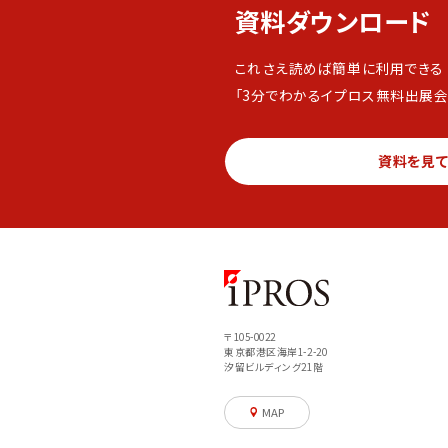
資料ダウンロード
これさえ読めば簡単に利用できる
「3分でわかるイプロス無料出展会
資料を見
〒105-0022
東京都港区海岸1-2-20
汐留ビルディング21階
MAP