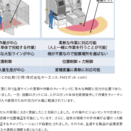
との比較（引用：株式会社キーエンス、FAロボット.com）
変更に伴う生産ラインの更新や作業のティーチングに多大な時間と労力が必要であり、
いました。一方、協働ロボットには、人がロボット本体を直接操作して作業をティーチン
、導入や運用のための労力が大幅に軽減されています。
トセルの実現に大きく貢献したことを紹介しました。その後のビジョンセンサや立体セン
認識や位置補正を可能にしています。さらに、従来は現場での手作業が必要だった教
正するキャリブレーション）が自動化されました。そのため、生産する製品の品種変更
入や運用の障壁も低くなりました。