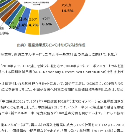
産業省、資源エネルギー庁、エネルギー基本計画の見直しに向けて、P.81）
「2030年までにCO2排出を減少に転じさせ、2060年までにカーボンニュートラルを達
削減目標（NDC：Nationally Determined Contribution）を引き上げ
の共催で行われた気候野心サミットにおいて、習近平主席は「2030年に、GDP当たりの
減する」ことを表明しました。中国が温暖化対策に長期的な数値目標を表明したのは、初め
「中国製造2025」で、2049年（中国建国100周年）までにイノベーション主導型国家を
指すことを表明しました。中国製造2025では、インターネットと製造業の融合を積極
省エネ・新エネルギー車、電力設備など10の重点分野を掲げています。これらの技術
能エネルギー（以下、再エネ）の導入を着実に拡大していく計画を立てています。2010
し、中国経済の中期目標などを定める、「第12次5カ年計画」（2011～15年）の再エ