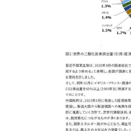
図1：世界の二酸化炭素排出量（引用：経済
習近平国家主席は、2020年9月の国連総会で
成するよう努める」と表明し、各国が国連に提出する国別
る意向を示しました。
そして、同年12月にイギリス・フランス・国連
CO2排出量を65%以上（2005年比）削
てのことです。
中国政府は、2015年5月に発表した経済施策
建設し、製造大国から製造強国への転換を目
的に推進していく方針で、次世代情報技術、
は、脱炭素化につながるものが多くあります。
また、国家エネルギー局が中心となり、再生可
年までは、再エネの大半は水力発電でした。しか