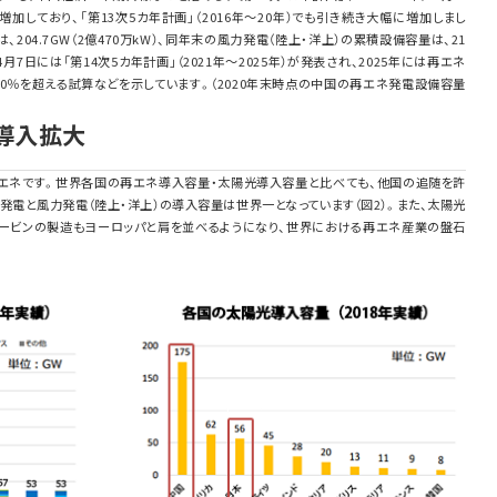
しており、「第13次5カ年計画」（2016年～20年）でも引き続き大幅に増加しまし
204.7GW（2億470万kW）、同年末の風力発電（陸上・洋上）の累積設備容量は、21
年4月7日には「第14次5カ年計画」（2021年～2025年）が発表され、2025年には再エネ
0％を超える試算などを示しています。（2020年末時点の中国の再エネ発電設備容量
の導入拡大
エネです。世界各国の再エネ導入容量・太陽光導入容量と比べても、他国の追随を許
光発電と風力発電（陸上・洋上）の導入容量は世界一となっています（図2）。また、太陽光
ービンの製造もヨーロッパと肩を並べるようになり、世界における再エネ産業の盤石