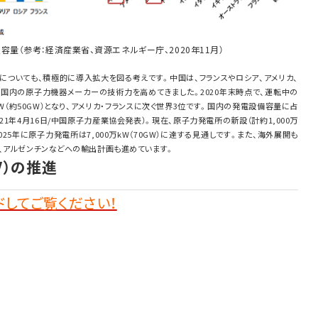
量（参考：経済産業省、資源エネルギー庁、2020年11月）
についても、積極的に導入拡大を図る考えです。中国は、フランスやロシア、アメリカ、
国内の原子力機器メーカーの技術力を高めてきました。2020年末時点で、運転中の
kW（約50GW）となり、アメリカ・フランスに次ぐ世界3位です。国内の発電設備容量に占
021年4月16日/中国原子力産業協会発表）。現在、原子力発電所の新設（計約1,000万
025年に原子力発電所は7,000万kW（70GW）に達する見通しです。また、海外展開も
、アルゼンチンなどへの輸出計画も進めています。
V）の推進
してご覧ください！