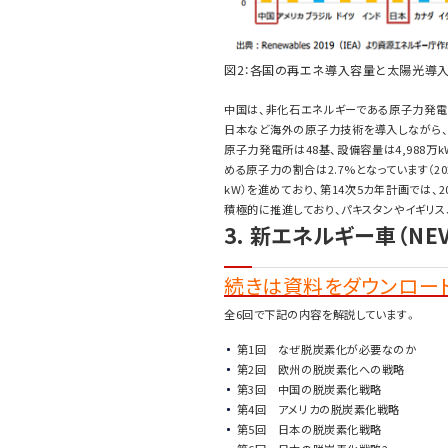
図2：各国の再エネ導入容量と太陽光導入容
中国は、非化石エネルギーである原子力発電
日本など海外の原子力技術を導入しながら、
原子力発電所は48基、設備容量は4,988万
める原子力の割合は2.7%となっています（2
kW）を進めており、第14次5カ年計画では、2
積極的に推進しており、パキスタンやイギリス
3. 新エネルギー車（NE
続きは資料をダウンロード
全6回で下記の内容を解説しています。
第1回 なぜ脱炭素化が必要なのか
第2回 欧州の脱炭素化への戦略
第3回 中国の脱炭素化戦略
第4回 アメリカの脱炭素化戦略
第5回 日本の脱炭素化戦略