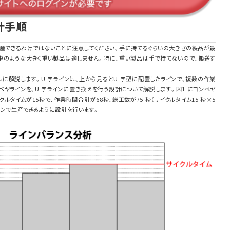
計手順
生産できるわけではないことに注意してください。手に持てるぐらいの大きさの製品が最
車のような大きく重い製品は適しません。特に、重い製品は手で持てないので、搬送す
デルに解説します。U 字ラインは、上から見るとU 字型に配置したラインで、複数の作業
ベヤラインを、U 字ラインに置き換えを行う設計について解説します。図1 にコンベヤ
ルタイムが15秒で、作業時間合計が68秒、総工数が75 秒（サイクルタイム15 秒×5
インで生産できるように設計を行います。