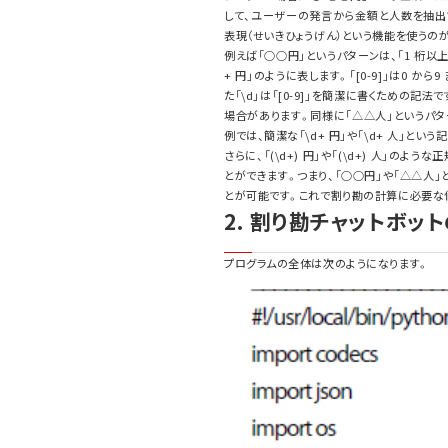
して、ユーザーの発言から金額と人数を抽出
表現（せいきひょうげん）という機能を使うの
例えば「○○円」というパターンは、「1 桁以上
+ 円」のように表します。「[0-9]」は0 から
た「\d」は「[0-9]」を簡潔に書くための記法
場合があります。同様に「△△人」というパターン
例では、簡潔な「\d+ 円」や「\d+ 人」とい
さらに、「(\d+) 円」や「(\d+) 人」の
とができます。つまり、「○○円」や「△△人
とが可能です。これで割り勘の計算に必要な
2. 割り勘チャットボッ
プログラムの全体は次のようになります。