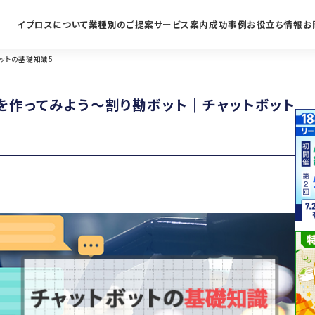
イプロスについて
業種別のご提案
サービス案内
成功事例
お役立ち情報
お
ットの基礎知識5
を作ってみよう～割り勘ボット｜チャットボット