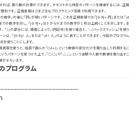
すれば、割り勘の計算ができます。テキストから特定のパターンを検索するには、正規
が便利です。正規表現はさまざまなプログラミング言語で利用できます。
の数字」の後に「円」が続くパターンです。これを正規表現では「[0-9]+ 円」または「\d
9 までの数字を示し、「[0-9]+」は0 から9 までの数字が1 桁以上続くことを示します。ま
です。「\」の部分には、環境によって\（円記号）を使う場合と、＼（バックスラッシュ）を使う
は、「[0-9]+ 人」または「\d+ 人」のように表すことができます。今回のプログラム
う記法を使うことにします。
ような正規表現を使うと、括弧で囲んだ「(\d+)」という数値の部分だけを取り出して利用するこ
」というパターンを見つけた上で、「○○」や「△△」という金額や人数の数値を取り出すこ
値がそろいます。
トのプログラム