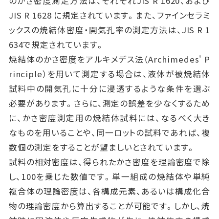
のかさ密度測定方法は、それぞれJIS R 1620、および
JIS R 1628 に規定されています。また、ファインセラミ
ックスの焼結体密度・開気孔率の測定方法は、JIS R 1
634で規定されています。
焼結体のかさ密度をアルキメデス法（Archimedes' P
rinciple）を用いて測定する場合は、液体が被焼結体
試料中の開気孔に十分に浸透するような条件を選ぶ
必要があります。さらに、測定の誤差を少なくするため
に、かさ密度測定用の焼結体試料には、なるべく大き
なものを用いることや、同一ロットの試料であれば、複
数個の測定をすることが望ましいとされています。
試料の相対密度は、得られたかさ密度を理論密度で除
し、100を乗じた数値です。単一組成の焼結体や単純
複合体の理論密度は、各構成元素、あるいは構成化合
物の理論密度から算出することが可能です。しかし、焼