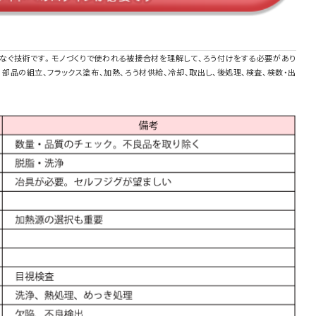
つなぐ技術です。モノづくりで使われる被接合材を理解して、ろう付けをする必要があり
、部品の組立、フラックス塗布、加熱、ろう材供給、冷却、取出し、後処理、検査、検数・出