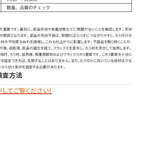
が重要です。最初に、部品形状や表面状態などに問題がないことを確認します。形状
の原因となります。部品の形状不良は、隙間のばらつきにつながりやすく、ろう付けの
う材の不均質なぬれを誘発し、これも仕上がりに影響します。不良品を取り除くことが、
の後、前処理、部品の組立を経て、フラックスを塗布し、ろう材を添付して加熱します。
母材、ろう材、加熱源、保護雰囲気およびフラックスの5要素です。この5要素を十分に
件を設定できれば、失敗することはありません。また、ろう付けに向いている母材は少な
なろう付け条件を設定する必要があります。
検査方法
してご覧ください！