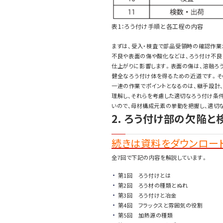
表1：ろう付け手順と各工程の内容
まずは、受入・検査で部品受領時の確認作業
不良や表面の傷や酸化などは、ろう付け不良
仕上がりに影響します。表面の傷は、溶融ろ
健全なろう付け体を得るための近道です。そ
一連の作業でポイントとなるのは、継手設計、
理解し、それらを考慮した適切なろう付け条
いので、母材構成元素の挙動を把握し、適切
2. ろう付け部の欠陥と
続きは資料をダウンロード
全7回で下記の内容を解説しています。
第1回 ろう付けとは
第2回 ろう材の種類とぬれ
第3回 ろう付けと冶金
第4回 フラックスと雰囲気の役割
第5回 加熱源の種類