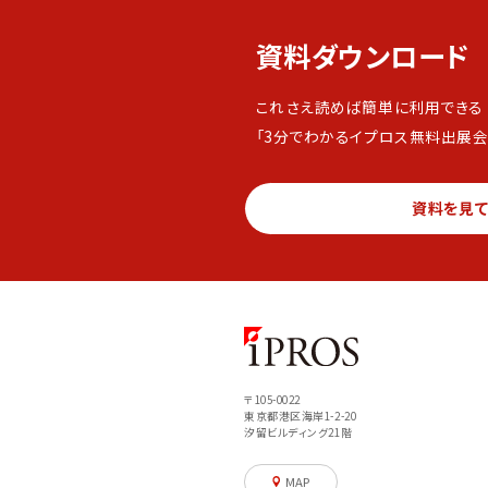
資料ダウンロード
これさえ読めば簡単に利用できる
「3分でわかるイプロス無料出展会
資料を見
〒105-0022
東京都港区海岸1-2-20
汐留ビルディング21階
MAP