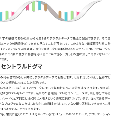
科学の基礎である01列からなる2値のデジタルデータで完全に記述できます。その意
ピュータ（の記録媒体）であると見なすことが可能です。このような、情報蓄積形態の計
ンフォマティクスの発展に大きく貢献したのは間違いありません。DNA→RNA→タン
ク質のアミノ酸の並びに影響を与えることができる一方、その逆は決してありえないとい
マです。
のセントラルドグマ
全ての司令塔であると同時に、デジタルデータでも表せます。となれば、DNAは、生物学と
ィクスの標的になるのは必然的です。
という以上に、現在のコンピュータに対して親和性の高い部分が多々あります。例えば、
記録されていないことです。私たちが普段使っているコンピュータは、実行部分である
、ハードウェア的には全く同じメモリという領域に保存されています。従ってあるデー
能なプログラムなのかは、あらかじめ目印でも付いていない限り区別はできません。極
はっきりすることさえあります。
も、確実に動くことだけは分かっているコンピュータのOSとデータ、アプリケーション