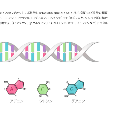
eic Acid：デオキシリボ核酸）、RNA（Ribo Nucleic Acid：リボ核酸）など核酸の種類
ン、T：チミン、U：ウラシル、G：グアニン、C：シトシン）です（図2）。また、タンパク質の場合
でき、（A：アラニン、Q：グルタミン、I：イソロイシン、W：トリプトファンなど）デジタル