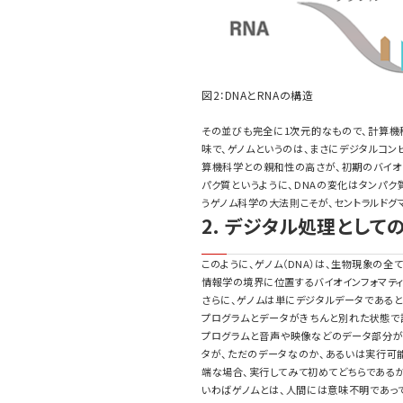
図2：DNAとRNAの構造
その並びも完全に1次元的なもので、計算機
味で、ゲノムというのは、まさにデジタルコン
算機科学との親和性の高さが、初期のバイオイ
パク質というように、DNAの変化はタンパ
うゲノム科学の大法則こそが、セントラルドグ
2. デジタル処理として
このように、ゲノム（DNA）は、生物現象の
情報学の境界に位置するバイオインフォマテ
さらに、ゲノムは単にデジタルデータである
プログラムとデータがきちんと別れた状態で
プログラムと音声や映像などのデータ部分が
タが、ただのデータなのか、あるいは実行可
端な場合、実行してみて初めてどちらであるか
いわばゲノムとは、人間には意味不明であって