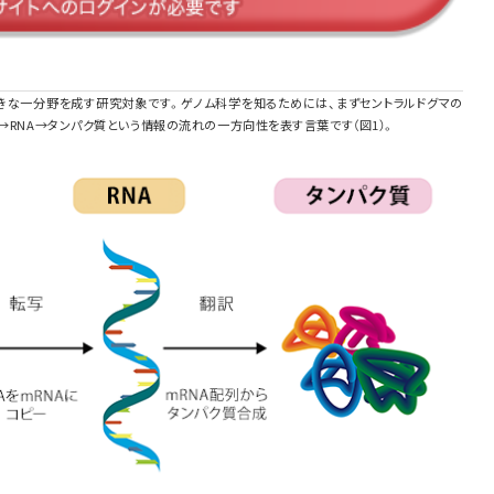
大きな一分野を成す研究対象です。ゲノム科学を知るためには、まずセントラルドグマの
A→RNA→タンパク質という情報の流れの一方向性を表す言葉です（図1）。