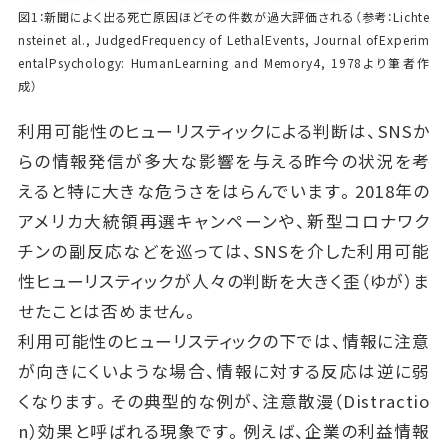
図1：新聞によく出る死亡原因ほどその件数が過大評価される（参考：Lichte
nsteinet al., JudgedFrequency of LethalEvents, Journal ofExperim
entalPsychology: HumanLearning and Memory4, 1978より筆者作
成）
利用可能性のヒューリスティックによる判断は、SNSか
らの情報発信が多大な影響を与える昨今の状況を考
えると特に大きな危うさをはらんでいます。2018年の
アメリカ大統領再選キャンペーンや、新型コロナワク
チンの副反応などを巡っては、SNSを介した利用可能
性ヒューリスティックが人々の判断を大きく歪（ゆが）ま
せたことは否めません。
利用可能性のヒューリスティックの下では、情報に注意
が向きにくいような場合、情報に対する反応は逆に弱
くなります。その典型的な例が、注意散漫（Distractio
n）効果と呼ばれる現象です。例えば、企業の利益情報