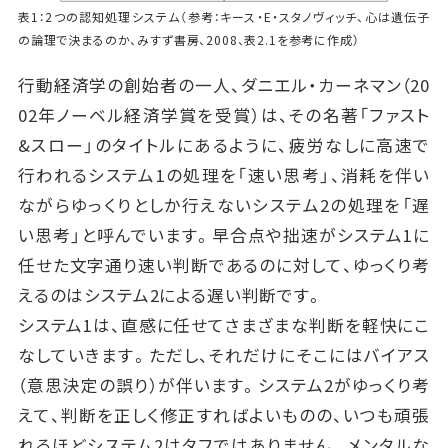
表1：2つの認知処理システム（参考：キース・E・スタノヴィッチ、心は遺伝子
の論理で決まるのか、みすず書房、2008、表2.1を参考に作成）
行動経済学の創始者の一人、ダニエル・カーネマン（20
02年ノーベル経済学賞を受賞）は、その名著「ファスト
&スロー」のタイトルにあるように、疲労なしに高速で
行われるシステム1の処理を「速い思考」、消耗を伴い
ながらゆっくりとしか行えないシステム2の処理を「遅
い思考」と呼んでいます。早合点や拙速がシステム1に
任せた文字通り速い判断であるのに対して、ゆっくり考
えるのはシステム2による遅い判断です。
システム1は、直感に任せてさまざまな判断を軽快にこ
なしていきます。ただし、それだけにそこにはバイアス
（意思決定の誤り）が伴います。システム2がゆっくり考
えて、判断を正しく修正すればよいものの、いつも頑張
れるほどシステム2はタフではありません。メンタルな