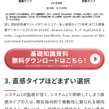
図1：認知的熟慮テスト（CRT）のスコア－多い直感タイプ（参考：NTT人間情
報データベース2018（N=20160）、Branas-Garza, P., P. Kujal,and B. L
enkei、Cognitivereflection test:Whom, how, when、Journal of Beh
avioraland ExperimentalEconomics 82、2019）
3. 直感タイプほどまずい選択
システム2の監視が甘く、システム1で即断してしまう直
感タイプの人は、現在指向的で衝動性に駆られる傾向