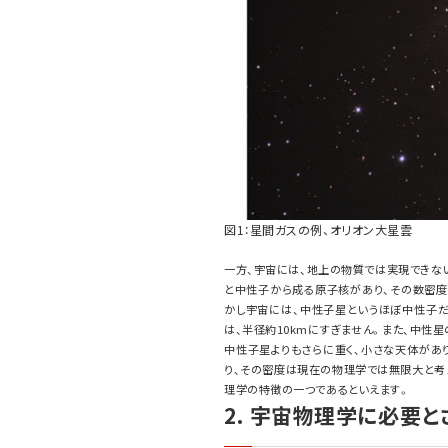
図1：星間ガスの例、オリオン大星雲
一方、宇宙には、地上の物質では実現できな
と中性子から成る原子核があり、その数密度は
かし宇宙には、中性子星というほぼ中性子だ
は、半径約10kmにすぎません。また、中性星
中性子星よりもさらに重く、小さな天体があ
り、その密度は現在の物理学では無限大と考
理学の特徴の一つであるといえます。
2. 宇宙物理学に必要