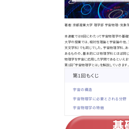
著者：京都産業大学 理学部 宇宙物理・気象
本連載では8回にわたって宇宙物理学の基礎
大学の授業では、相対性理論と宇宙論の他、
天文学科）でも同じでした。宇宙物理学科、
あるものの、基本的には物理学科とほぼ同じ
物理学を宇宙に応用した学問であるといえま
第1回「宇宙物理学とは」を解説していきます
第1回もくじ
宇宙の構造
宇宙物理学に必要とされる分野
宇宙物理学の特徴