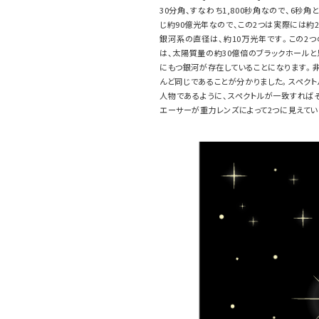
30分角、すなわち1,800秒角なので、6秒
じ約90億光年なので、この2つは実際には約
銀河系の直径は、約10万光年です。この2
は、太陽質量の約30億倍のブラックホールと
にもつ銀河が存在していることになります。
んど同じであることが分かりました。スペク
人物であるように、スペクトルが一致すればそ
エーサーが重力レンズによって2つに見えていた