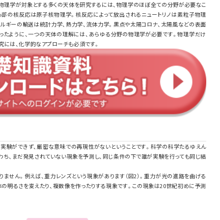
物理学が対象とする多くの天体を研究するには、物理学のほぼ全ての分野が必要なこ
心部の核反応は原子核物理学。核反応によって放出されるニュートリノは素粒子物理
ルギーの輸送は統計力学、熱力学、流体力学。黒点や太陽コロナ、太陽風などの表面
ったように、一つの天体の理解には、あらゆる分野の物理学が必要です。物理学だけ
究には、化学的なアプローチも必須です。
実験ができず、厳密な意味での再現性がないということです。科学の科学たるゆえん
わち、まだ発見されていない現象を予測し、同じ条件の下で誰が実験を行っても同じ結
りません。例えば、重力レンズという現象があります（図2）。重力が光の進路を曲げる
体の明るさを変えたり、複数像を作ったりする現象です。この現象は20世紀初めに予測