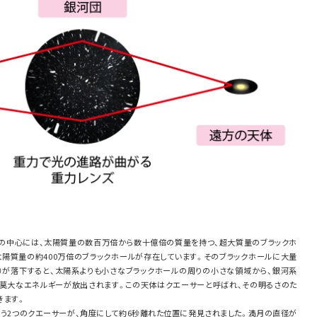
の中心には、太陽質量の数百万倍から数十億倍の質量を持つ、超大質量のブラックホ
太陽質量の約400万倍のブラックホールが存在しています。そのブラックホールに大量
個）が落下すると、太陽系よりも小さなブラックホールの周りの小さな領域から、銀河系
の莫大なエネルギーが放出されます。この天体はクエーサーと呼ばれ、その明るさのた
きます。
561Bという2つのクエーサーが、角度にして約6秒離れた位置に発見されました。満月の直径が