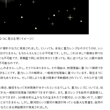
2つに見える例（イメージ）
37億年かなたに発見されました。といっても、本当に重力レンズなのかどうかは、レン
分かりません。もちろんそんなことは不可能です。しかし、これは決して極端な例では
そも不可能です。実験室で同じ状況を作ろうと思っても、先に述べたように人間の技術
不可能なのです。
もしれません。しかし、そうではありません。その理由は、物理理論に基づいて解釈でき
できることです。重力レンズの解釈は、一般相対性理論に基づいています。現在までに
測もありません。そして同じような重力現象が多数観測されていて、それらが全て同
。
た場合、確信をもって天体現象が分かったといえるでしょう。重力レンズについては、似
どれも一般相対性理論で説明ができます（図4）。また、重力レンズを自然の望遠鏡とし
とができます。100億光年以上かなたの生まれたての銀河は、小さく暗いので、人間が
ことはできません。しかし、銀河団という銀河の集団が持っている莫大な質量を、自然の
かなたにある原始銀河が発見されました。