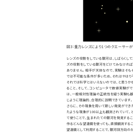
図3：重力レンズにより1つのクエーサーが
レンズの役割をしている銀河は、しばらくして
ズの役割をしている銀河をどけてみなければ
ありません。相手が天体なので、実験はそも
では不可能な条件が多いため、それはやはり
それでは科学とはいえないのでは、と思うか
ること、そして、コンピュータで数値実験が
は、一般相対性理論の正統性を疑う実験も観
じように理論的、合理的に説明できています
さらに、その現象を用いて新しい発見ができ
たような現象が100以上も観測されていて、
て使うことで、生まれたての銀河を発見するこ
作るどんな望遠鏡を使っても、直接観測する
望遠鏡として利用することで、銀河団方向の