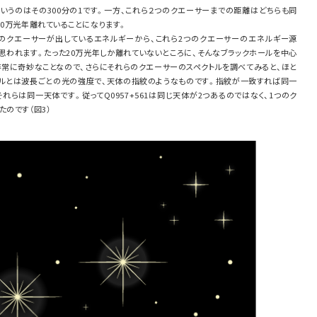
角というのはその300分の1です。一方、これら２つのクエーサーまでの距離はどちらも同
20万光年離れていることになります。
つのクエーサーが出しているエネルギーから、これら2つのクエーサーのエネルギー源
思われます。たった20万光年しか離れていないところに、そんなブラックホールを中心
非常に奇妙なことなので、さらにそれらのクエーサーのスペクトルを調べてみると、ほと
トルとは波長ごとの光の強度で、天体の指紋のようなものです。指紋が一致すれば同一
れらは同一天体です。従ってQ0957+561は同じ天体が2つあるのではなく、1つのク
のです（図3）