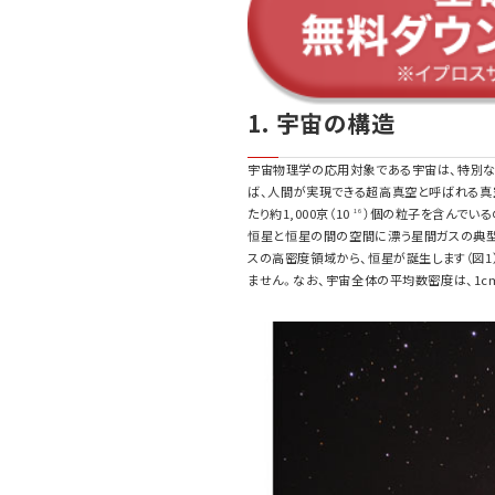
1. 宇宙の構造
宇宙物理学の応用対象である宇宙は、特別な
ば、人間が実現できる超高真空と呼ばれる真空
たり約1,000京（10
）個の粒子を含んでいる
16
恒星と恒星の間の空間に漂う星間ガスの典型
スの高密度領域から、恒星が誕生します（図1）
ません。なお、宇宙全体の平均数密度は、1cm