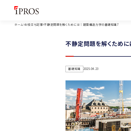
ホーム
お役立ち記事
不静定問題を解くためには｜建築構造力学の基礎知識7
不静定問題を解くために
基礎知識
2025.04.23