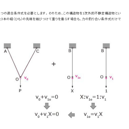
1つの適合条件式を必要とします。そのため、この構造物を1次外的不静定構造物とい
た3本の紐（ひも）の先端を結びつけて重りを垂らす場合も、力の釣り合い条件式だけで