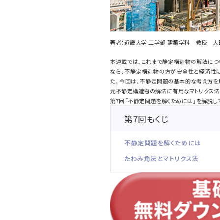
著者：近畿大学 工学部 建築学科 教授 大
本連載では、これまで静定構造物の解法につ
なら、不静定構造物の方が安全性と経済性に
た。今回は、不静定問題の基本的な考え方を
元不静定構造物の解法に有用なマトリクス法
第7回「不静定問題を解くためには」を解説し
第7回もくじ
不静定問題を解くためには
たわみ角法とマトリクス法