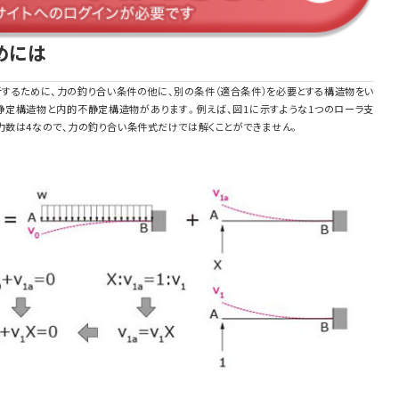
めには
するために、力の釣り合い条件の他に、別の条件（適合条件）を必要とする構造物をい
不静定構造物と内的不静定構造物があります。例えば、図1に示すような1つのローラ支
力数は4なので、力の釣り合い条件式だけでは解くことができません。