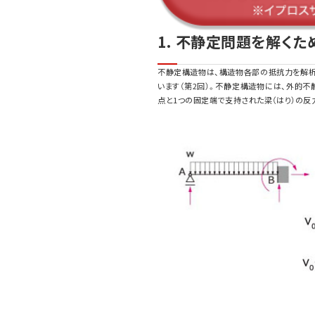
1. 不静定問題を解くた
不静定構造物は、構造物各部の抵抗力を解析
います（第2回）。不静定構造物には、外的
点と1つの固定端で支持された梁（はり）の反