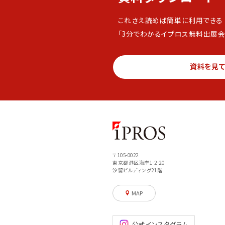
これさえ読めば簡単に利用できる
「3分でわかるイプロス無料出展会
資料を見
〒105-0022
東京都港区海岸1-2-20
汐留ビルディング21階
MAP
公式インスタグラム