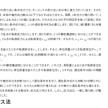
力の釣り合い条件式のうち、モーメントの釣り合い式は常に満たされています。そのた
ば、未知の軸方向力数は2以下でなければなりません。実際、1本分だけ取り除いて、2
重りによる力は2つの紐に伝達され、その大きさは力の平行四辺形を使って容易に求め
釣り合い条件式の他に、1つの適合条件式を必要とします。図2では、紐（要素）を1本増
物といいます。
ーラ支点の鉛直反力をXとします。図1の梁は、2つの静定構造物に分けることができま
とA点の鉛直反力による鉛直変位v
は同値です。すなわち、v
+v
=0が成り立
0
1a
0
1a
重を加えたときの鉛直変位をv
とします。すると、単位荷重1のとき鉛直変位がv
で
1
1
はv
です。これらは線形性（比例関係）が成り立つので、v
=v
Xです。ゆえに、適
1a
1a
1
す。
も2つの静定構造物に分けることができます。このとき、実荷重によるO点の鉛直変位を
力Xの代わりに単位荷重を加えたときの鉛直変位をv
とすれば、適合条件は図1の問題
1
力か軸方向力を余剰力Xとして適合条件式を立て、適合条件式から余剰力Xを明らかに
解くことができます。もちろん余剰力が増えれば、その数だけ適合条件式も増えます。
剰力を未知数とする解法を、応力法と呼びます。しかし、応力法は、一般に取り扱いが難
でした。
クス法