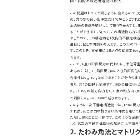
図2：内的不静定構造物の解法
この問題はトラスと同じように扱えるので、
め、力の釣り合い条件式だけで解こうとすれ
本の紐の先端を結びつけて重りを垂らすと、
ることができます。従って、この構造物も力の
やしたので、この構造物を1次内的不静定構造
最初に、図1の問題を考えます。この梁のロ
す。このとき、実荷重によるA点の鉛直変位v
ちます。
ここで、A点の鉛直反力の代わりに、単位荷
あるのに対して、鉛直反力Xのとき鉛直変位
合条件はv
+v
X=0であることが分かりま
0
1
また、図2の問題も同様です。図2の構造物
v
、OB材の軸方向力をX、O点の軸方向
0
と同様にv
+v
X=0が成り立ちます。
0
1
このように1次不静定構造物では、1つの反
すれば、あとは力の釣り合い条件式を用いて
ただし、解くことは可能です。このような余
しく、高次の不静定構造物の解法には不向き
2. たわみ角法とマトリ