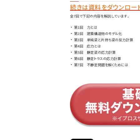
続きは資料をダウンロード
全7回で下記の内容を解説しています。
第1回 力とは
第2回 建築構造物のモデル化
第3回 単純梁と片持ち梁の反力計算
第4回 応力とは
第5回 静定梁の応力計算
第6回 静定トラスの応力計算
第7回 不静定問題を解くためには