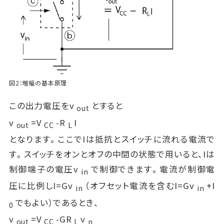
図2：増幅の基本原理
この出力電圧をv
とすると
out
v
=V
-R
I
out
CC
L
となります。ここでIは抵抗とスイッチに流れる電流で
す。スイッチをオンとオフの中間の状態で用いると、Iは
制御端子の電圧v
で制御できます。電流が制御電
in
圧に比例しI=Gv
（オフセット電流を含むI=Gv
+I
in
in
でもよい）であるとき、
0
v
=V
-GR
v
out
CC
L
n