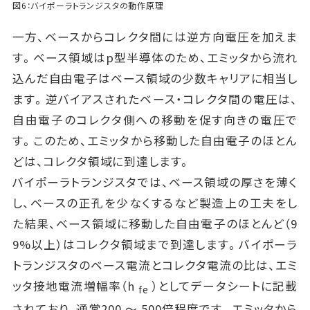
図6：バイポーラトランジスタの動作原理
一方、ベースからコレクタ間には逆方向電圧を加えま
す。ベース領域はp型半導体のため、エミッタから流れ
込んだ自由電子はベース領域の少数キャリアに相当し
ます。逆バイアスされたベース・コレクタ間の電圧は、
自由電子のコレクタ側への移動を促す向きの電圧で
す。このため、エミッタから移動した自由電子のほとん
どは、コレクタ領域に到達します。
バイポーラトランジスタでは、ベース領域の厚さを薄く
し、ベースの正孔を少なくするなど製造上の工夫をし
た結果、ベース領域に移動した自由電子のほとんど（9
9%以上）はコレクタ領域まで到達します。バイポーラ
トランジスタのベース電流とコレクタ電流の比は、エミ
ッタ接地電流増幅率（h
）としてデータシートに記載
fe
されており、通常200 ～ 500倍程度です。エミッタから