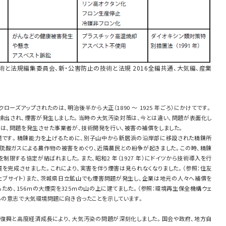
術と法規編集委員会、新・公害防止の技術と法規 2016全編共通、大気編、産業
ーズアップされたのは、明治後半から大正（1890 ～ 1925 年ごろ）にかけてです。
排出され、煙害が発生しました。当時の大気汚染対策は、今とは違い、問題が表面化し
には、問題を発生させた事業者が、技術開発を行い、被害の補償をしました。
題です。精錬能力を上げるために、別子山中から新居浜の沿岸部に移設された精錬所
）に亜硫酸ガスによる農作物の被害をめぐり、近隣農民との紛争が起きました。この時、精錬
制限する協定が結ばれました。また、昭和2 年（1927 年）にドイツから技術導入を行
を完成させました。これにより、実害を伴う煙害は見られなくなりました。（参照：住友
ェブサイト）また、茨城県日立鉱山でも煙害問題が発生し、企業は地元の人々へ補償を
ため、156ｍの大煙突を325ｍの山の上に建てました。（参照：環境再生保全機構ウェ
らの意志で大気環境問題に向き合ったことを示しています。
戦後復興と高度経済成長により、大気汚染の問題が深刻化しました。国会や政府、地方自