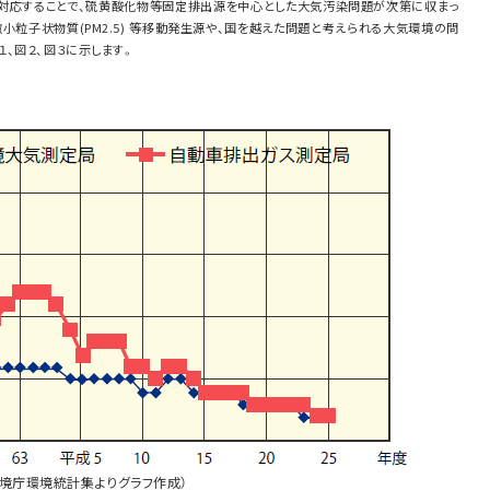
対応することで、硫黄酸化物等固定排出源を中心とした大気汚染問題が次第に収まっ
微小粒子状物質(PM2.5) 等移動発生源や、国を越えた問題と考えられる大気環境の問
、図２、図３に示します。
境庁環境統計集よりグラフ作成）