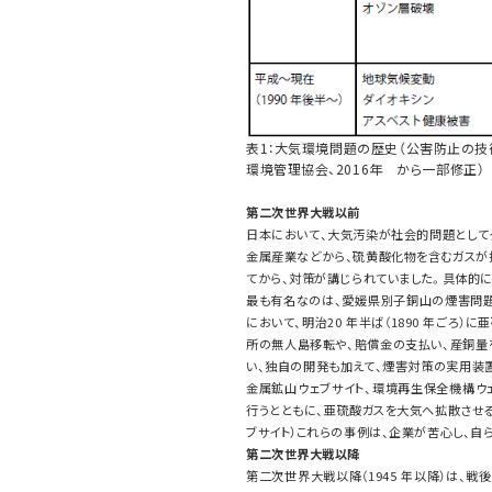
表1：大気環境問題の歴史（公害防止の技
環境管理協会、2016年 から一部修正）
第二次世界大戦以前
日本において、大気汚染が社会的問題としてクロ
金属産業などから、硫黄酸化物を含むガスが
てから、対策が講じられていました。具体的
最も有名なのは、愛媛県別子銅山の煙害問
において、明治20 年半ば（1890 年ごろ
所の無人島移転や、賠償金の支払い、産銅量を
い、独自の開発も加えて、煙害対策の実用装置
金属鉱山ウェブサイト、環境再生保全機構ウ
行うとともに、亜硫酸ガスを大気へ拡散させる
ブサイト）これらの事例は、企業が苦心し、自
第二次世界大戦以降
第二次世界大戦以降（1945 年以降）は、