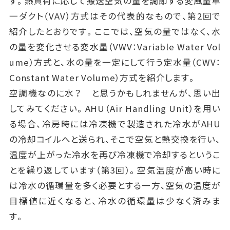
す。熱負荷に応じて搬送空気の量を調節する変風量単
一ダクト（VAV）方式はその代表的なもので、第2回で
紹介したとおりです。ここでは、空気の量ではなく、水
の量を変化させる変水量（VWV：Variable Water Vol
ume）方式と、水の量を一定にして行う定水量（CWV：
Constant Water Volume）方式を紹介します。
空調機なのに水？ と思うかもしれませんが、思い出
してみてください。AHU（Air Handling Unit）を用い
る場合、冷房時には冷凍機で製造された冷水がAHU
の冷却コイルへと送られ、そこで空気と熱交換を行い、
温度が上がった冷水を再び冷凍機で冷却するというこ
とを繰り返しています（第3回）。空気温度が高い時に
は冷水の循環量を多く必要とする一方、空気の温度が
目標値に近くなると、冷水の循環量は少なく済みま
す。