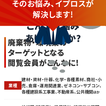
そのお悩み、イプロスが
やり方がわからず不安...
環境・リサイクル業の企業さま
解決します!
こんなお悩み
ありませんか?
廃棄物・環境業の
ターゲットとなる
閲覧会員がこんなに!
建材・資材・什器、化学・各種素材、商社・小
業種
売、倉庫・運用関連業、ゼネコン・サブコン、
各種建設系工事業、不動産系、公共機関
ほか