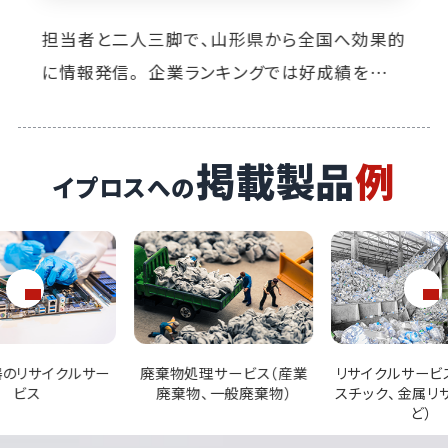
少人数で高い目標に挑むには？ 積み重ねた経
験とチャレンジ精神で新商材の販路を開拓。
掲載製品
例
イプロスへの
理サービス（産業
リサイクルサービス（廃プラ
エネルギー回収（
、一般廃棄物）
スチック、金属リサイクルな
発電、廃棄物
ど）