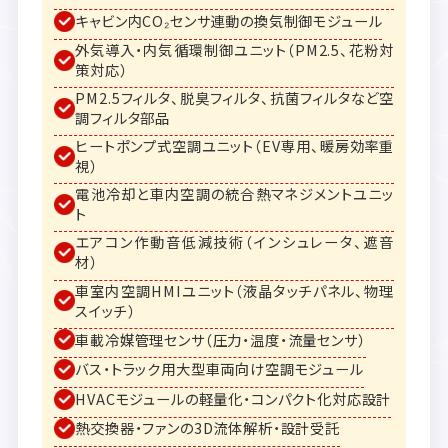
キャビン内CO₂センサ連動の換気制御モジュール
外気導入・内気循環制御ユニット（PM2.5、花粉対
策対応）
PM2.5フィルタ、脱臭フィルタ、抗菌フィルタなど空
調フィルタ部品
ヒートポンプ式空調ユニット（EV専用、暖房効率重
視）
電池冷却と車内空調の統合熱マネジメントユニッ
ト
エアコン作動音低減技術（インシュレータ、遮音
材）
車室内空調HMIユニット（液晶タッチパネル、物理
スイッチ）
車載冷媒管理センサ（圧力・温度・流量センサ）
バス・トラック用大型車両向け空調モジュール
HVACモジュールの軽量化・コンパクト化対応設計
熱交換器・ファンの3D流体解析・設計受託