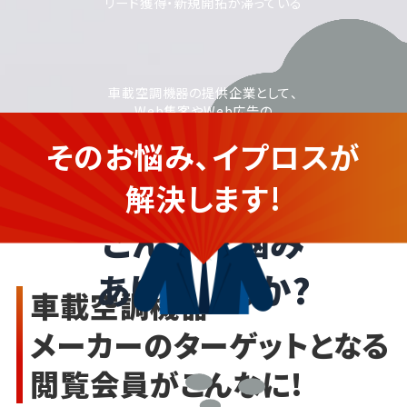
リード獲得・新規開拓が滞っている
車載空調機器の提供企業として、
Web集客やWeb広告の
活用に取り組みたいが、
そのお悩み、イプロスが
運用に不安がある
車載空調機器を提供する企業さ
ま
解決します!
こんなお悩み
ありませんか?
車載空調機器
メーカーのターゲットとなる
閲覧会員がこんなに!