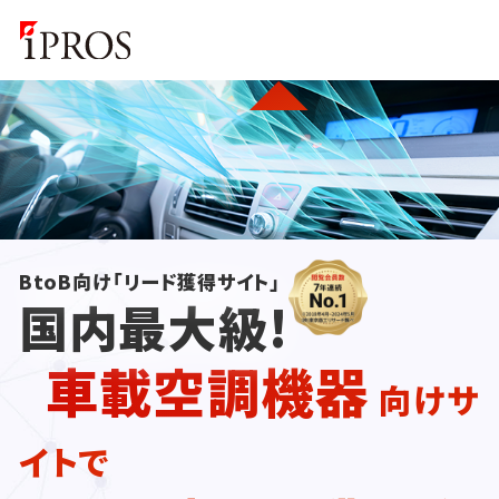
BtoB向け「リード獲得サイト」
国内最大級!
車載空調機器
向けサ
イトで