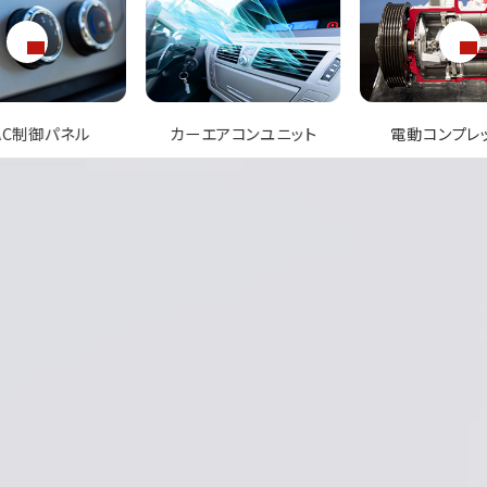
アコンユニット
電動コンプレッサー
エバポレー