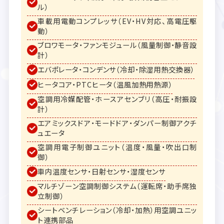
ル）
車載用電動コンプレッサ（EV・HV対応、高電圧駆
動）
ブロワモータ・ファンモジュール（風量制御・静音設
計）
エバポレータ・コンデンサ（冷却・除湿用熱交換器）
ヒータコア・PTCヒータ（温風加熱用熱源）
空調用冷媒配管・ホースアセンブリ（高圧・耐振設
計）
エアミックスドア・モードドア・ダンパー制御アクチ
ュエータ
空調用電子制御ユニット（温度・風量・吹出口制
御）
車内温度センサ・日射センサ・湿度センサ
マルチゾーン空調制御システム（運転席・助手席独
立制御）
シートベンチレーション（冷却・加熱）用空調ユニッ
ト連携部品