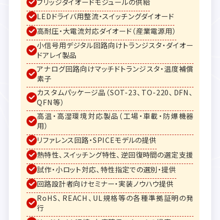
ブリッジダイオードモジュールの供給
LEDドライバ用整流・スイッチングダイオード
高耐圧・大電流対応ダイオード（産業電源用）
小信号用デジタル回路向けトランジスタ・ダイオー
ドアレイ製品
アナログ回路向けマッチドトランジスタ・温度補償
素子
カスタムパッケージ品（SOT-23、TO-220、DFN、
QFN等）
高温・高湿環境対応製品（工場・車載・防爆機器
用）
リファレンス回路・SPICEモデルの提供
熱特性、スイッチング特性、逆回復時間の選定支援
試作・小ロット対応、特性指定での選別・提供
回路設計者向けセミナー・実装ノウハウ提供
RoHS、REACH、UL規格等の各種準拠証明の発
行