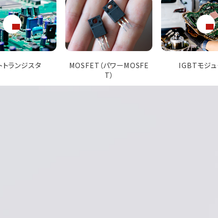
ET（パワーMOSFE
IGBTモジュール
ショットキーバリ
T）
ド