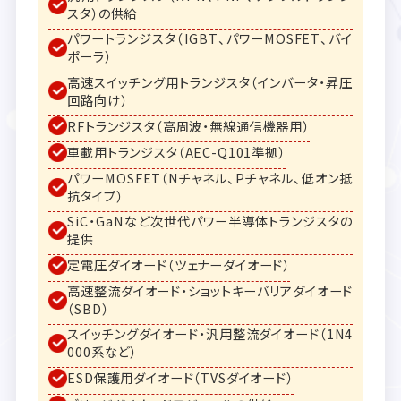
スタ）の供給
パワートランジスタ（IGBT、パワーMOSFET、バイ
ポーラ）
高速スイッチング用トランジスタ（インバータ・昇圧
回路向け）
RFトランジスタ（高周波・無線通信機器用）
車載用トランジスタ（AEC-Q101準拠）
パワーMOSFET（Nチャネル、Pチャネル、低オン抵
抗タイプ）
SiC・GaNなど次世代パワー半導体トランジスタの
提供
定電圧ダイオード（ツェナーダイオード）
高速整流ダイオード・ショットキーバリアダイオード
（SBD）
スイッチングダイオード・汎用整流ダイオード（1N4
000系など）
ESD保護用ダイオード（TVSダイオード）