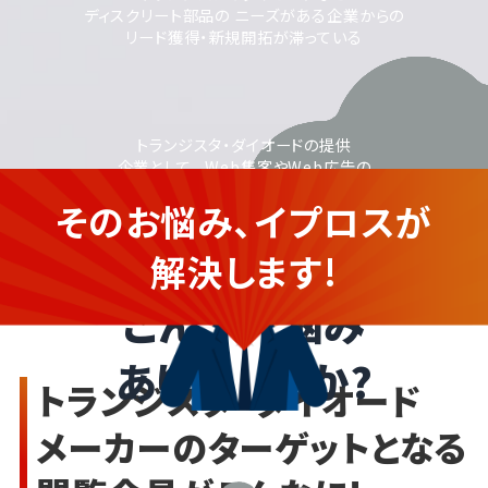
ディスクリート部品の ニーズがある企業からの
リード獲得・新規開拓が滞っている
トランジスタ・ダイオードの提供
企業として、 Web集客やWeb広告の
活用に取り組みたいが、
そのお悩み、イプロスが
運用に不安がある
トランジスタ・ダイオードを提供
する企業さま
解決します!
こんなお悩み
ありませんか?
トランジスタ・ダイオード
メーカーのターゲットとなる