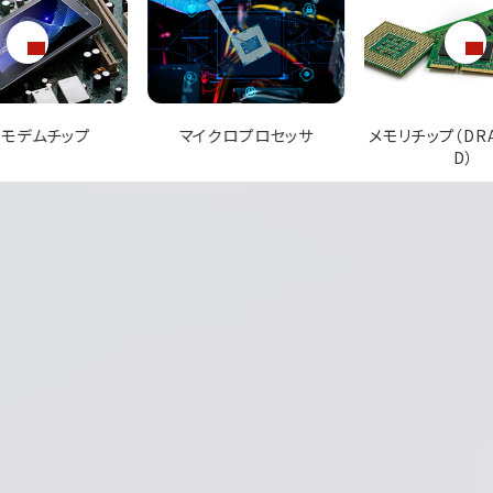
クロプロセッサ
メモリチップ（DRAM・NAN
GPU（グラフィッ
D）
ッサ）