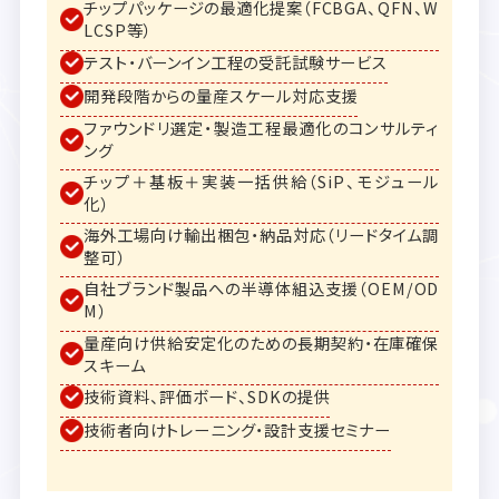
チップパッケージの最適化提案（FCBGA、QFN、W
LCSP等）
テスト・バーンイン工程の受託試験サービス
開発段階からの量産スケール対応支援
ファウンドリ選定・製造工程最適化のコンサルティ
ング
チップ＋基板＋実装一括供給（SiP、モジュール
化）
海外工場向け輸出梱包・納品対応（リードタイム調
整可）
自社ブランド製品への半導体組込支援（OEM/OD
M）
量産向け供給安定化のための長期契約・在庫確保
スキーム
技術資料、評価ボード、SDKの提供
技術者向けトレーニング・設計支援セミナー