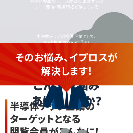
半導体製品の ニーズがある企業からの
リード獲得・新規開拓が滞っている
半導体チップの提供企業として、
Web集客やWeb広告の
活用に取り組みたいが、
そのお悩み、イプロスが
運用に不安がある
半導体チップを提供する企業さま
解決します!
こんなお悩み
ありませんか?
半導体チップ企業の
ターゲットとなる
閲覧会員がこんなに!