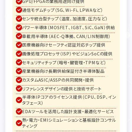
GPU/FPGAの業務用途向け提供
通信モデムチップ（5G、Wi-Fi、LPWAなど）
センサ統合型チップ（温度、加速度、圧力など）
パワー半導体（MOSFET、IGBT、SiC、GaN）供給
車載用半導体（AEC-Q準拠、CAN/LIN制御用）
医療機器向けセーフティ認証対応チップ提供
画像処理プロセッサ（ISP）やビジョンSoCの提供
セキュリティチップ（暗号・鍵管理・TPMなど）
産業機器向け長期供給保証付き半導体製品
カスタムASIC/ASSPの共同開発・提供
リファレンスデザインの提供と技術サポート
半導体IPコアのライセンス提供（CPU、DSP、イン
タフェース）
EDAツールを活用した設計支援・最適化サービス
熱・電力・EMIシミュレーションと基板設計コンサル
ティング