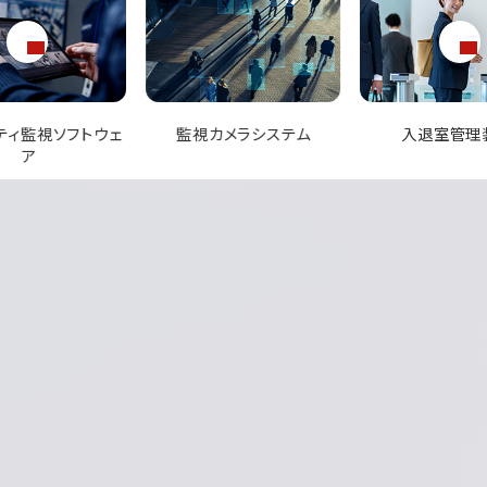
カメラシステム
入退室管理装置
指紋・顔認証