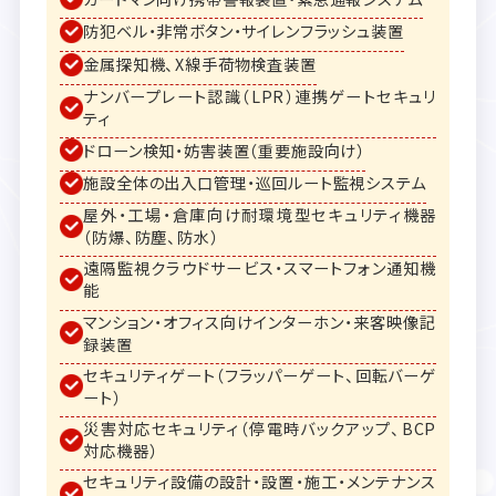
防犯ベル・非常ボタン・サイレンフラッシュ装置
金属探知機、X線手荷物検査装置
ナンバープレート認識（LPR）連携ゲートセキュリ
ティ
ドローン検知・妨害装置（重要施設向け）
施設全体の出入口管理・巡回ルート監視システム
屋外・工場・倉庫向け耐環境型セキュリティ機器
（防爆、防塵、防水）
遠隔監視クラウドサービス・スマートフォン通知機
能
マンション・オフィス向けインターホン・来客映像記
録装置
セキュリティゲート（フラッパーゲート、回転バーゲ
ート）
災害対応セキュリティ（停電時バックアップ、BCP
対応機器）
セキュリティ設備の設計・設置・施工・メンテナンス