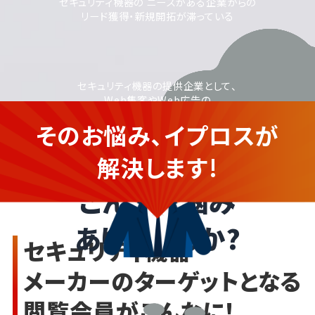
セキュリティ機器の ニーズがある企業からの
リード獲得・新規開拓が滞っている
セキュリティ機器の提供企業として、
Web集客やWeb広告の
活用に取り組みたいが、
そのお悩み、イプロスが
運用に不安がある
セキュリティ機器を提供する企業
さま
解決します!
こんなお悩み
ありませんか?
セキュリティ機器
メーカーのターゲットとなる
閲覧会員がこんなに!