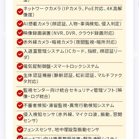
ネットワークカメラ（IPカメラ、PoE対応、4K高解
像度）
AI搭載カメラ（顔認証、人物・車両検知、侵入判定）
映像録画装置（NVR、DVR、クラウド録画対応）
赤外線カメラ・暗視カメラ（夜間監視・暗所対応）
入退室管理システム（ICカード、指紋、顔認証リー
ダ）
電気錠制御盤・スマートロックシステム
生体認証機器（静脈認証、虹彩認証、マルチファク
タ対応）
監視センター向け統合セキュリティ管理ソフト（映
像・ログ統合）
不審者検知・滞留監視・異常行動検知システム
侵入検知センサ（赤外線、マイクロ波、振動、窓開
センサ）
フェンスセンサ、地中埋設型振動センサ
ガードマン向け携帯警報装置・緊急通報システム