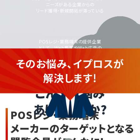
ニーズがある企業からの
リード獲得・新規開拓が滞っている
POSレジ・業務端末の提供企業
として、 Web集客やWeb広告の
活用に取り組みたいが、
そのお悩み、イプロスが
運用に不安がある
POSレジ・業務端末を提供する
企業さま
解決します!
こんなお悩み
ありませんか?
POSレジ・業務端末
メーカーのターゲットとなる