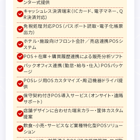
ンタ一式提供
キャッシュレス決済端末（ICカード、電子マネー、Q
R決済対応）
免税処理対応POS（パスポート読取・電子化帳票
出力）
ホテル・施設向けフロント会計／売店連携POSシ
ステム
POS＋在庫＋購買履歴連携による販売分析ソフト
バックオフィス連携（勤怠・給与・仕入）POSパッケ
ージ
POSレジ用OSカスタマイズ・周辺機器ドライバ提
供
保守契約付きPOS導入サービス（オンサイト・遠隔
サポート）
店舗デザインに合わせた端末カラー・筐体カスタム
提案
飲食・小売・サービスなど業種特化型POSソリュー
ション