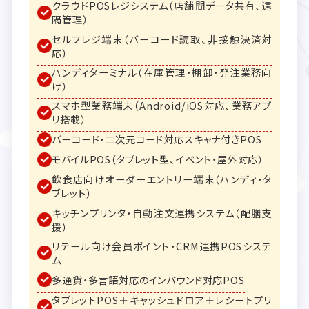
クラウドPOSレジシステム（店舗間データ共有、遠
隔管理）
セルフレジ端末（バーコード読取、非接触決済対
応）
ハンディターミナル（在庫管理・棚卸・発注業務向
け）
スマホ型業務端末（Android/iOS対応、業務アプ
リ搭載）
バーコード・二次元コード対応スキャナ付きPOS
モバイルPOS（タブレット型、イベント・屋外対応）
飲食店向けオーダーエントリー端末（ハンディ・タ
ブレット）
キッチンプリンタ・自動注文連携システム（配膳支
援）
リテール向け会員ポイント・CRM連携POSシステ
ム
多通貨・多言語対応のインバウンド対応POS
タブレットPOS＋キャッシュドロア＋レシートプリ