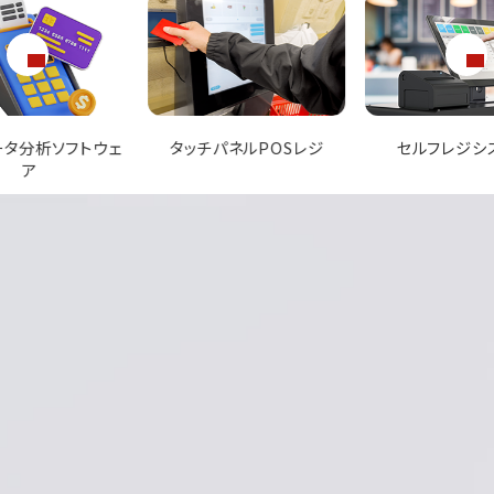
パネルPOSレジ
セルフレジシステム
飲食店向けオー