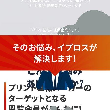
プリント基板製品の ニーズがある企業からの
リード獲得・新規開拓が滞っている
プリント基板の提供企業として、
Web集客やWeb広告の
活用に取り組みたいが、
そのお悩み、イプロスが
運用に不安がある
プリント基板を提供する企業さま
解決します!
こんなお悩み
ありませんか?
プリント基板メーカーの
ターゲットとなる
閲覧会員がこんなに!