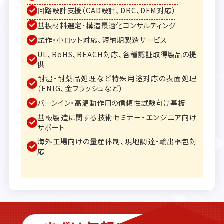
回路設計支援（CAD設計、DRC、DFM対応）
基板材料選定・構造最適化コンサルティング
試作・小ロット対応、短納期製造サービス
UL、RoHS、REACH対応、各種認証取得製品の提
供
耐湿・耐薬品処理など特殊用途対応の表面処理
（ENIG、金フラッシュなど）
バーンイン・高温動作用の信頼性試験向け基板
基板製造に関する技術セミナー・エンジニア向け
サポート
海外工場向けの量産体制、現地調達・輸出梱包対
応