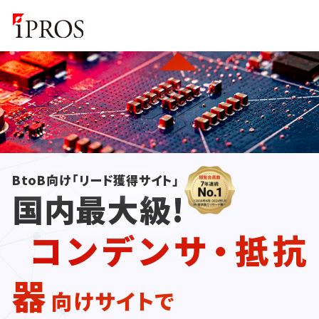
BtoB向け「リード獲得サイト」
国内最大級!
コンデンサ・抵抗
器
向けサイトで