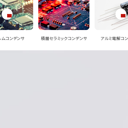
ラミックコンデンサ
アルミ電解コンデンサ
チップ抵