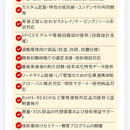
カスタム定数・特性の抵抗器・コンデンサの共同開
発
実装工程に合わせたトレイ/テーピング/リール形
状対応
SPICEモデルや等価回路図の提供（回路設計支
援）
過酷環境向け部品（防湿、防硫、防塵仕様）
開発初期段階での選定支援・技術相談対応
基板実装後の耐久試験・経年劣化特性データ提供
リードタイム短縮・L/T管理のための在庫連携体制
グローバル拠点対応・現地サポート・現地納品対
応
RoHS・REACHなど環境規制対応品の提供と証
明書発行
廃番・EOL部品の代替提案および技術検証サポー
ト
技術者向けセミナー・教育プログラムの開催