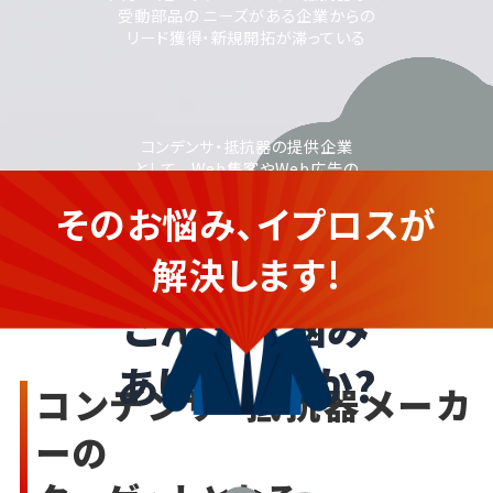
受動部品の ニーズがある企業からの
リード獲得・新規開拓が滞っている
コンデンサ・抵抗器の提供企業
として、 Web集客やWeb広告の
活用に取り組みたいが、
そのお悩み、イプロスが
運用に不安がある
コンデンサ・抵抗器を提供する企
業さま
解決します!
こんなお悩み
ありませんか?
コンデンサ・抵抗器メーカ
ーの