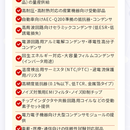
品）の量産供給
高耐圧・高耐熱対応の産業機器向け受動部品
自動車向けAEC-Q200準拠の抵抗器・コンデンサ
高周波回路向けセラミックコンデンサ（低ESR・低
誘電損失）
電源回路用アルミ電解コンデンサ・導電性高分子
コンデンサ
回生エネルギー対応・大容量フィルムコンデンサ
（インバータ用途）
温度検出用サーミスタ（NTC/PTC）・過電流保護
用バリスタ
高精度抵抗器（0.1%以下、低TCR、金属箔タイプ）
ノイズ対策用EMIフィルタ・ノイズ抑制チップ
チップインダクタや共振回路用コイルなどの受動
素子セット提供
電力電子機器向け大型コンデンサモジュールの提
供
車載・医療・通信向けの信頼性試験対応部品