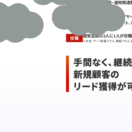
対応
商社・小売、倉庫・運用関連
業種
な
業務
ど
が山
の
営業・販売系、営業、バイヤ
積
職種
ター
機器の販売・技術サポート、
み･･･
ゲッ
トに
閲覧会員の2人に1人が役
役職
製
※主任・チーフ係長クラス、課長クラス、
品・
サ
ー
手間なく、継
ビス
をP
新規顧客の
Rし
たい
リード獲得が