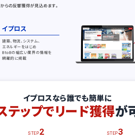
どからの反響獲得が見込めます。
イプロス
建築、物流、システム、
エネルギーをはじめ
BtoBの幅広い業界の情報を
網羅的に掲載
イプロスなら誰でも簡単に
ステップでリード獲得
が
2
3
STEP
STEP