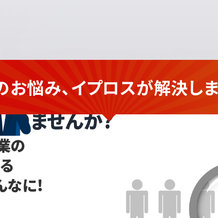
のお悩み、イプロスが
解決しま
業の企業さま
ありませんか?
業の
なる
んなに!