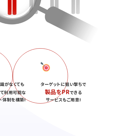
識がなくても
ターゲットに狙い撃ちで
製品をPR
して利用可能な
できる
ト体制を構築!
サービスもご用意!