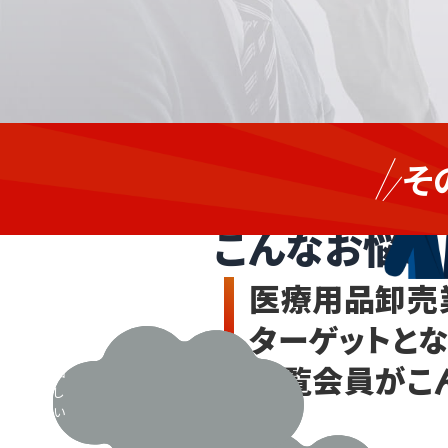
日々
商
の業
そ
務が
社・
医療用品卸売
忙し
小
く、
売、
こんなお悩み
営業
倉
に手
庫・
が回
医療用品卸売
って
運
いな
用
ターゲットと
い...。
業、
新規
医
閲覧会員がこ
開拓
療・
もし
たい
介
が
護