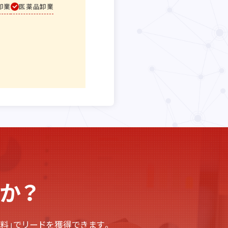
卸業
医薬品卸業
か？
料」でリードを獲得できます。