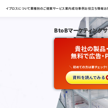
イプロスについて
業種別のご提案
サービス案内
成功事例
お役立ち情報
お
BtoBマーケティング
国内最大
貴社の製品
医療用品
無料で広告・
＼ 初めての方は要チェック！
リード獲
資料を読んでみる