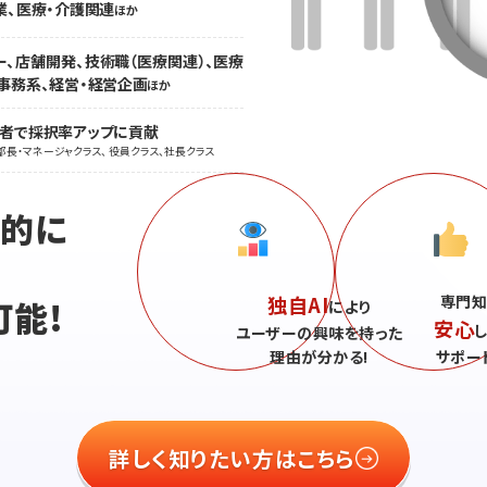
業、医療・介護関連
ほか
ー、店舗開発、技術職（医療関連）、医療
事務系、経営・経営企画
ほか
職者で採択率アップに貢献
部長・マネージャクラス、 役員クラス、社長クラス
続的に
独自AI
専門知
可能!
により
安心
ユーザーの興味を持った
理由が分かる!
サポー
詳しく知りたい方はこちら