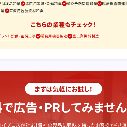
療消耗品卸業
病院用家具・設備卸業
感染予防関連卸業
臨床検査関連
卸業
医療用包装資材卸業
こちらの業種もチェック！
プラント設備・空調工事
業務用機器製造
重工業機械製造
まずは気軽にお試し！
で広告・PR
してみません
イプロスが対応！貴社の製品に興味を持ったお客様から「無