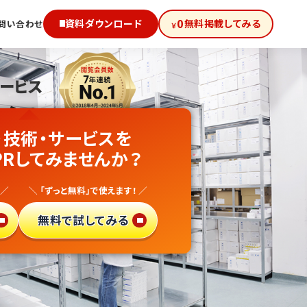
0
資料ダウンロード
無料掲載してみる
問い合わせ
￥
サービス
級!
・技術・サービスを
卸売業
PRしてみませんか？
向け
 ／
＼ 「ずっと無料」で使えます！ ／
得サイト
で
無料で試してみる