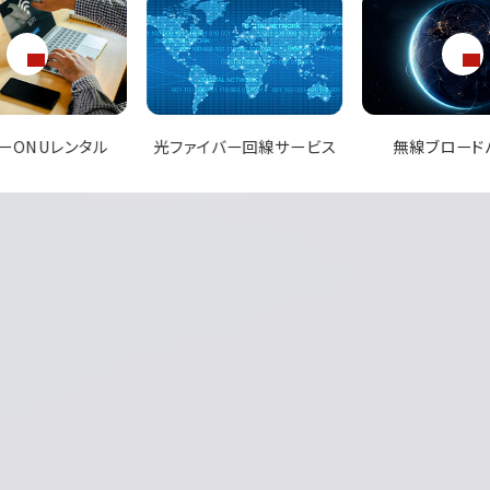
バー回線サービス
無線ブロードバンド
ISP（インターネ
スプロバイダ