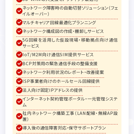
ネットワーク障害時の自動切替ソリューション（フェ
イルオーバー）
マルチキャリア回線最適化プランニング
ネットワーク構成図の作成・棚卸しサービス
5G回線を活用した仮設現場・移動拠点向け通信
サービス
IoT/M2M向け通信SIM提供サービス
BCP対策用の緊急通信手段の整備支援
ネットワーク利用状況のレポート・改善提案
ISP事業者向けのホールセール回線提供
法人向け固定IPアドレスの提供
インターネット契約管理ポータル・一元管理システ
ム
社内ネットワーク構築工事（LAN配線・無線AP設
置）
導入後の通信障害対応・保守サポートプラン