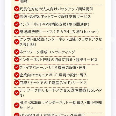
用線）
冗長化対応の法人向けバックアップ回線提供
高速・低遅延ネットワーク設計支援サービス
インターネットVPN構築支援（拠点間通信）
閉域網接続サービス（IP-VPN、広域Ethernet）
クラウド直結型インターネット回線（クラウドアクセ
ス専用線）
ネットワーク構成コンサルティング
インターネット回線の通信可視化・監視サービス
ファイアウォール・UTM機器の設置・運用
企業向けセキュアWi-Fi環境の設計・導入
回線とセットでのIP電話（VoIP）サービス
テレワーク用リモートアクセス環境構築（SSL-VP
N）
拠点・店舗向けインターネット一括導入・集中管理
サービス
SD-WAN導入支援とトラフィック最適化