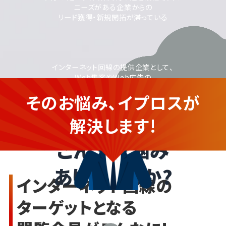
ニーズがある企業からの
リード獲得・新規開拓が滞っている
インターネット回線の提供企業として、
Web集客やWeb広告の
活用に取り組みたいが、
そのお悩み、イプロスが
運用に不安がある
インターネット回線の企業さま
解決します!
こんなお悩み
ありませんか?
インターネット回線の
ターゲットとなる