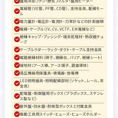
盤用冷却ファン・換気フィルタ・盤用ヒーター
電線管（VE管、PF管、CD管）、支持金具、配線モー
ル
電力量計・電圧計・電流計・力率計などの計測器類
電線・ケーブル（IV、CV、VCTF、EM電線など）
絶縁キャップ・ブッシング・端末処理材・熱収縮チュ
ーブ
ケーブルラダー・ラック・ダクト・ケーブル支持金具
電路絶縁材料（碍子、絶縁台、バリア、絶縁シート）
接地材（アース棒、アース端子、避雷導体）
高圧機器用保護具・検電器・放電棒
LED照明器具・照明配線部材（ソケット、レール、吊
金具）
配電盤・制御盤用ボックス（プラボックス、ステンレ
ス製など）
屋外盤・防水盤・耐候型ボックスと付属金具
電動工具用スイッチ・ヒューズ・ヒューズホルダー