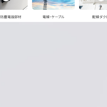
線・ケーブル
配線ダクト
コンセント・ス