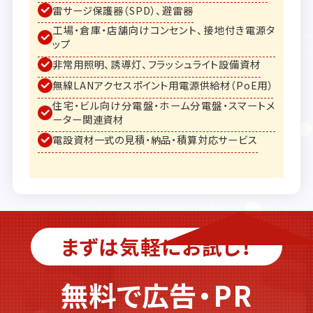
雷サージ保護器（SPD）、避雷器
工場・倉庫・店舗向けコンセント、接地付き電源タ
ップ
非常用照明、誘導灯、フラッシュライト設備資材
無線LANアクセスポイント用電源供給材（PoE用）
住宅・ビル向け分電盤・ホーム分電盤・スマートメ
ーター関連資材
電設資材一式の見積・納品・積算対応サービス
まずは気軽にお試し！
無料で広告・PR