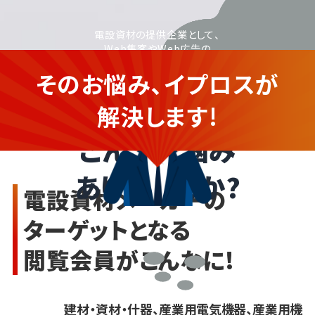
電設資材の提供企業として、
Web集客やWeb広告の
活用に取り組みたいが、
そのお悩み、イプロスが
運用に不安がある
電設資材を提供する企業さま
解決します!
こんなお悩み
ありませんか?
電設資材メーカーの
ターゲットとなる
閲覧会員がこんなに!
建材・資材・什器、産業用電気機器、産業用機