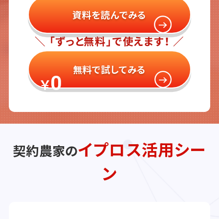
資料を読んでみる
＼ 「ずっと無料」で使えます！ ／
無料で試してみる
0
￥
イプロス活用シー
契約農家の
ン