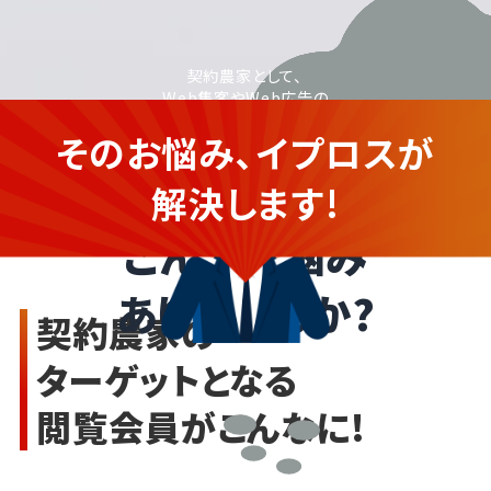
契約農家として、
Web集客やWeb広告の
活用に取り組みたいが、
そのお悩み、イプロスが
運用に不安がある
契約農家の企業さま
解決します!
こんなお悩み
ありませんか?
契約農家の
ターゲットとなる
閲覧会員がこんなに!