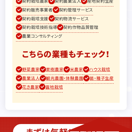
契約栽培農家
契約農業法人
産地契約生産
契約販売事業者
契約管理サービス
契約栽培支援
契約物流サービス
契約栽培技術指導
契約作物品質管理
農業コンサルティング
こちらの業種もチェック！
野菜農家
果樹農家
米農家
ハウス栽培
農業法人
観光農園・体験農園
苗・種子生産
花き農家
露地栽培
まずは気軽にお試し！