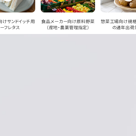
カー向け原料野菜
惣菜工場向け規格指定野菜
業務用青果の納期
・農薬管理指定）
の通年出荷対応
単位調整