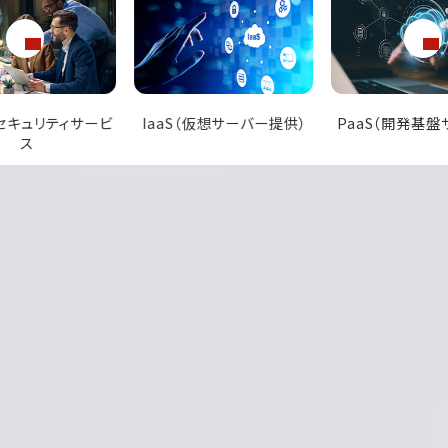
（仮想サーバー提供）
PaaS（開発基盤サービス）
SaaS（業務ア