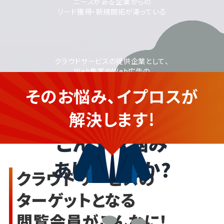
ニーズがある企業からの
リード獲得・新規開拓が滞っている
クラウドサービスの提供企業として、
Web集客やWeb広告の
活用に取り組みたいが、
そのお悩み、イプロスが
運用に不安がある
クラウドサービスの企業さま
解決します!
こんなお悩み
ありませんか?
クラウドサービスの
ターゲットとなる
閲覧会員がこんなに!