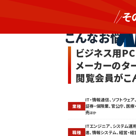
営
ビ
業・
そ
ジ
マ
ビジネス用PC・業務
ネ
ー
ス
ケ・
こんなお悩み
用
広
P
報・
C・
販
ビジネス用PC
業
促
務
の
メーカーのタ
端
人
末
手
閲覧会員がこ
や
が
法
足
人
り
向
ず、
け
法
IT・情報通信、ソフトウェア
デ
人
証券・保険業、官公庁、医療
業種
バ
向
売
ほか
イ
け
ス
PC
ITエンジニア、システム運
を
や
進、情報システム、経営・経
職種
求
業