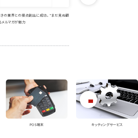
な業界とのマッチングを実現。異業種でも効率的に
本業と別の「じゃない方事業」をP
品をPRでき、さらに派生して案件獲得につながるこ
ない業界への発信力を高めたい
キッティングサービス
法人向けノートPC