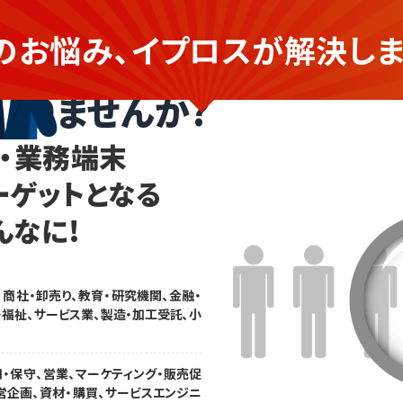
のお悩み、イプロスが
解決しま
端末を提供する企業さま
ありませんか?
・業務端末
ーゲットとなる
んなに!
、商社・卸売り、教育・研究機関、金融・
・福祉、サービス業、製造・加工受託、小
用・保守、営業、マーケティング・販売促
営企画、資材・購買、サービスエンジニ