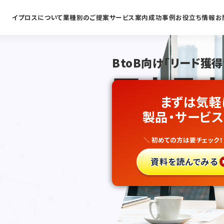
イプロスについて
業種別のご提案
サービス案内
成功事例
お役立ち情報
お
BtoB向け「リード獲得
国内最大
まずは気軽
ビジネス
製品・サービス
＼ 初めての方は要チェック！
新規開拓
資料を読んでみる