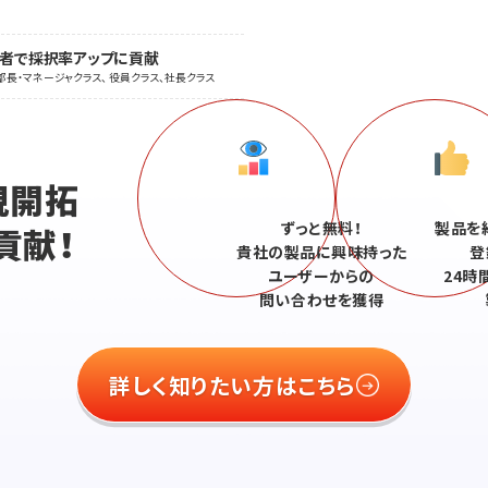
職者で採択率アップに貢献
部長・マネージャクラス、 役員クラス、社長クラス
、
規開拓
ずっと無料！
製品を
貢献！
貴社の製品に興味持った
登
ユーザーからの
24時
問い合わせを獲得
詳しく知りたい方はこちら