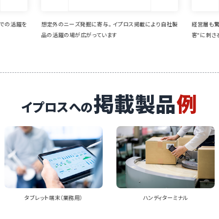
掲載により自社製
経営層も驚きの業界との接点創出に成功。"まだ見ぬ顧
様々
客"に刺さるメルマガが魅力
新商
とも
掲載製品
例
イプロスへの
ハンディターミナル
POS端末