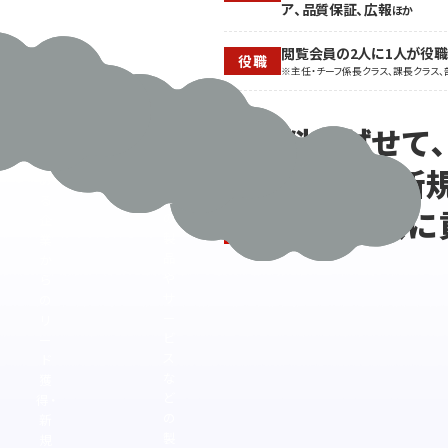
ア、品質保証、広報
ほか
め
務
る
端
閲覧会員の2人に1人が役
タ
末
役職
※主任・チーフ係長クラス、課長クラス、
ー
の
ゲ
ニ
ッ
ー
無料で試せて
ト
ズ
に
が
販路拡大・新
自
あ
社
る
異業種参入に
の
企
製
業
品
か
や
ら
サ
の
ー
リ
ビ
ー
ス
ド
な
獲
ど
得・
の
新
製
規