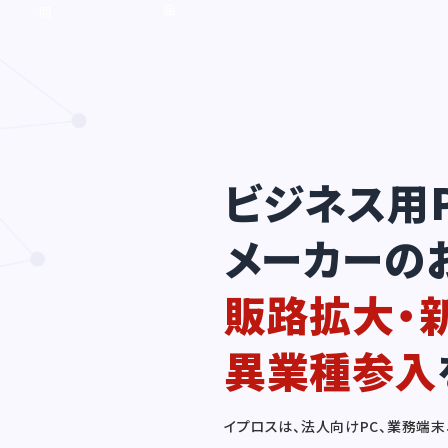
品
開
や
拓
サ
が
ー
滞
ビ
っ
ス
て
を
い
P
る
R
ビジネス用
し
た
い
メーカーの
販路拡大・
異業種参入
イプロスは、法人向けPC、業務端末