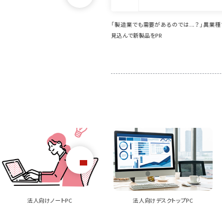
も需要があるのでは...？」異業種での活躍を
想定外のニーズ発掘に寄与。イプロス
製品をPR
品の活躍の場が広がっています
法人向けデスクトップPC
タブレット端末（業務用）