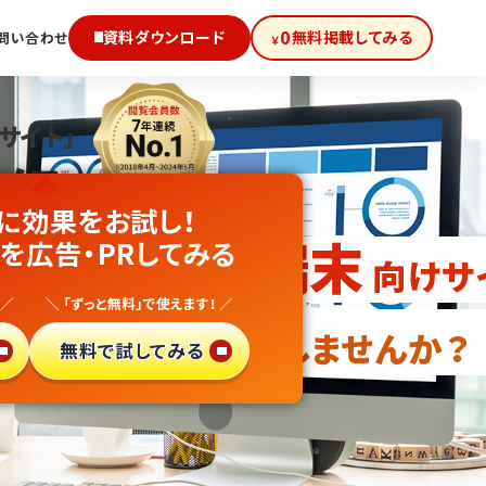
0
資料ダウンロード
無料掲載してみる
問い合わせ
￥
サイト」
級!
に効果をお試し！
用PC・業務端末
を広告・PRしてみる
向けサ
 ／
＼ 「ずっと無料」で使えます！ ／
・異業種参入
しませんか？
無料で試してみる