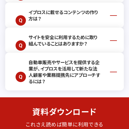
まのご要望や状況により前後する場合もご
ざいますので、詳しくはお気軽に
お問い合
イプロスに載せるコンテンツの作り
有償サービスでは、リード獲得を継続的に
わせ
ください。
方は？
支援するプランや、単発でご利用いただけ
る各種広告メニューをご用意しておりま
す。お客さまのビジネスニーズに沿った最
サイトを安全に利用するために取り
効果的なコンテンツ作成のためのポイント
適なご提案・お見積もりをいたしますの
組んでいることはありますか？
や手法をまとめた記事
を公開しておりま
で、ぜひお問い合わせください。（リード獲
す。操作方法についてご不明点がござい
得プラン・広告メニューの詳細ページは
こ
ましたら
ヘルプサイト
をご覧いただくか、
お
ちら
）
自動車販売やサービスを提供する企
当社では、お客さまが安心してサービスを
問い合わせフォーム
よりご相談ください。
業が、イプロスを活用して新たな法
ご利用いただけるよう、不正アクセスや不
人顧客や業務提携先にアプローチす
正トラフィックの検知、なりすまし対策、マ
るには？
ルウェア対策など、複数の角度から安全対
策を強化しております。
取り扱い車種の特長、導入実績、法人向け
資料ダウンロード
サービス体制などを具体的に伝えること
で、企業の購買担当者の関心を得やすくな
ります。自社の強みや活用事例を整理し、
これさえ読めば簡単に利用できる