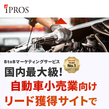
BtoBマーケティングサービス
国内最大級!
自動車小売業
向け
リード獲得サイト
で