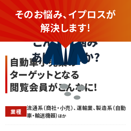
Webマーケティングや広告配信の
そのお悩み、イプロスが
具体的な方法がわからない...
自動車小売業の企業さま
解決します!
こんなお悩み
ありませんか?
自動車小売業の
ターゲットとなる
閲覧会員がこんなに!
流通系（商社・小売）、運輸業、製造系（自動
業種
車・輸送機器）
ほか