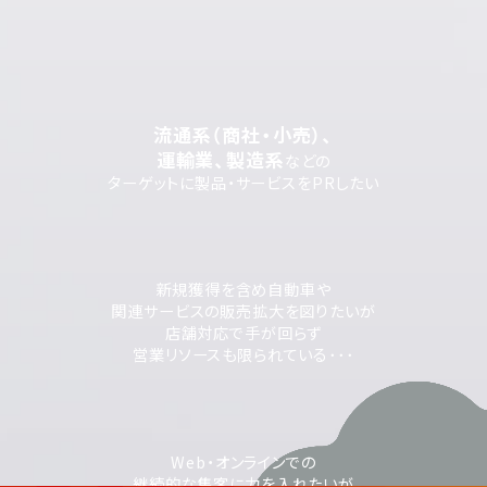
流通系（商社・小売）、
運輸業、製造系
などの
ターゲットに製品・サービスをPRしたい
新規獲得を含め自動車や
関連サービスの販売拡大を図りたいが
店舗対応で手が回らず
営業リソースも限られている･･･
Web・オンラインでの
継続的な集客に力を入れたいが