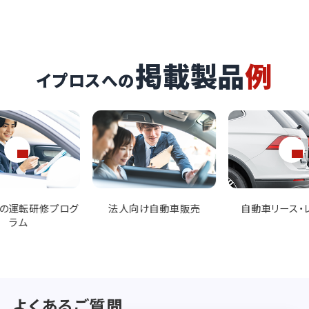
掲載製品
例
イプロスへの
向け自動車販売
自動車リース・レンタル
車両メンテナンス
ビス
よくあるご質問