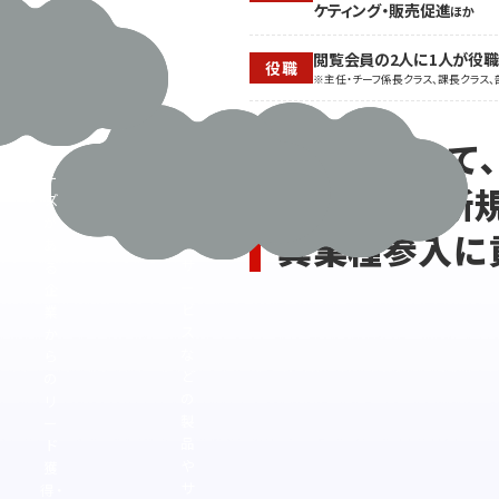
ケティング・販売促進
ほか
ー
や
ゲ
技
閲覧会員の2人に1人が役
ッ
術
役職
※主任・チーフ係長クラス、課長クラス、
ト
提
に
案
自
の
無料で試せて
社
ニ
の
ー
販路拡大・新
製
ズ
品
が
異業種参入に
や
あ
サ
る
ー
企
ビ
業
ス
か
な
ら
ど
の
の
リ
製
ー
品
ド
や
獲
サ
得・