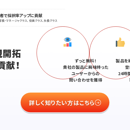
職者で採択率アップに貢献
部長・マネージャクラス、 役員クラス、社長クラス
、
規開拓
ずっと無料！
製品を
貢献！
貴社の製品に興味持った
登
ユーザーからの
24時
問い合わせを獲得
詳しく知りたい方はこちら