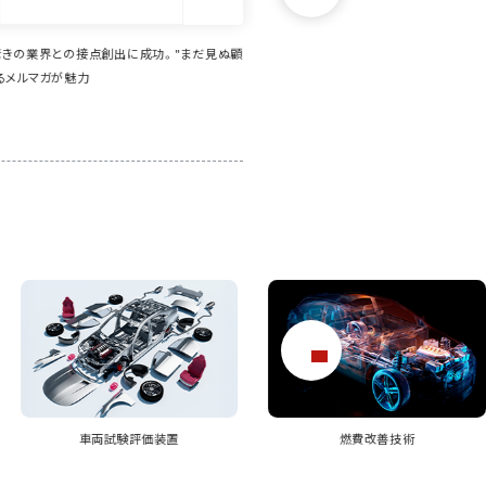
界とのマッチングを実現。異業種でも効率的に
本業と別の「じゃない方事業」をPRす
Rでき、さらに派生して案件獲得につながるこ
ない業界への発信力を高めたい
燃費改善技術
自動車総合技術