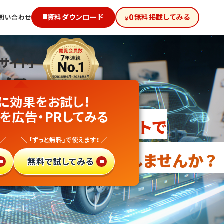
0
資料ダウンロード
無料掲載してみる
問い合わせ
￥
サイト」
級!
に効果をお試し！
合技術
を広告・PRしてみる
向けサイトで
 ／
＼ 「ずっと無料」で使えます！ ／
・異業種参入
しませんか？
無料で試してみる