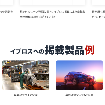
により自社製
経営層も驚きの業界との接点創出に成功。"まだ見ぬ顧
様々な業
客"に刺さるメルマガが魅力
新商品をP
とも
掲載製品
例
イプロスへの
車載通信システム（V2X）
車両試験評価装置