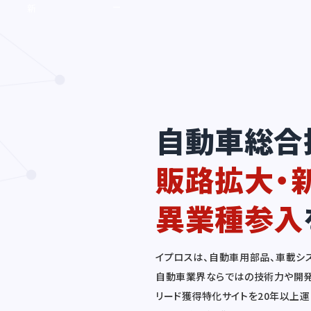
ー
新
ビ
規
ス
開
を
拓
P
が
R
滞
し
っ
た
て
い
い
自動車総合
る
販路拡大・
異業種参入
イプロスは、自動車用部品、車載シ
自動車業界ならではの技術力や開発
リード獲得特化サイトを20年以上