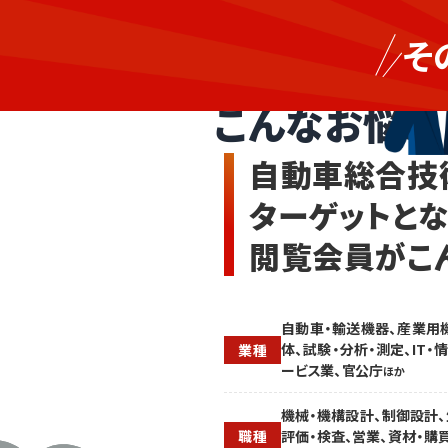
営
自
業・
そ
動
マ
自動車総合技術を
車
ー
総
ケ・
こんなお悩み
合
広
技
報・
術
販
自動車総合技
や
促
関
の
ターゲットと
連
人
ソ
手
閲覧会員がこ
リ
が
ュ
足
ー
り
シ
ず、
ョ
自
自動車・輸送機器、産業用
ン
動
体、試験・分析・測定、IT・
業種
を
車
ービス業、官公庁
ほか
求
関
め
連
機械・機構設計、制御設計、
る
製
評価・検査、営業、資材・購
職種
タ
品