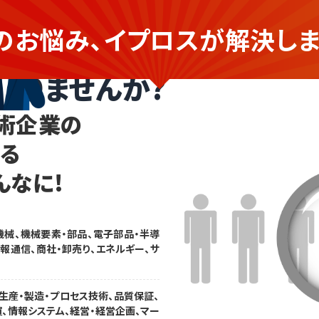
のお悩み、イプロスが
解決しま
提供する企業さま
ありませんか?
術企業の
なる
んなに!
機械、機械要素・部品、電子部品・半導
情報通信、商社・卸売り、エネルギー、サ
生産・製造・プロセス技術、品質保証、
買、情報システム、経営・経営企画、マー