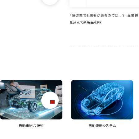
要があるのでは...？」異業種での活躍を
想定外のニーズ発掘に寄与。イプロス掲載
PR
品の活躍の場が広がっています
自動運転システム
車両組立ライン設備