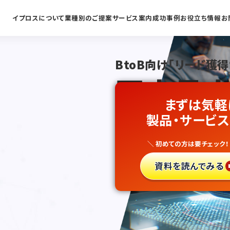
イプロスについて
業種別のご提案
サービス案内
成功事例
お役立ち情報
お
BtoB向け「リード獲得
国内最大
まずは気軽
自動車総
製品・サービス
＼ 初めての方は要チェック！
新規開拓
資料を読んでみる