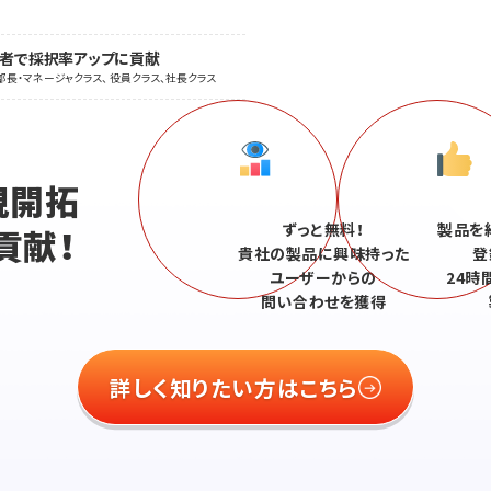
職者で採択率アップに貢献
部長・マネージャクラス、 役員クラス、社長クラス
、
規開拓
ずっと無料！
製品を
貢献！
貴社の製品に興味持った
登
ユーザーからの
24時
問い合わせを獲得
詳しく知りたい方はこちら