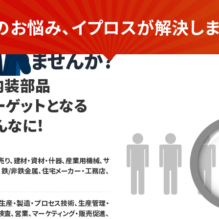
のお悩み、イプロスが
解決しま
品を提供する企業さま
ありませんか?
内装部品
ーゲットとなる
んなに!
売り、建材・資材・什器、産業用機械、サ
、鉄/非鉄金属、住宅メーカー・工務店、
生産・製造・プロセス技術、生産管理・
検査、営業、マーケティング・販売促進、