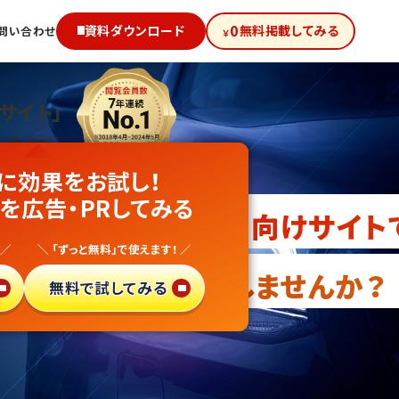
0
資料ダウンロード
無料掲載してみる
問い合わせ
￥
サイト」
級!
に効果をお試し！
装・内装部品
を広告・PRしてみる
向けサイト
 ／
＼ 「ずっと無料」で使えます！ ／
・異業種参入
しませんか？
無料で試してみる