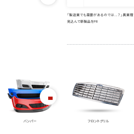
要があるのでは...？」異業種での活躍を
想定外のニーズ発掘に寄与。イプロス掲載
をPR
品の活躍の場が広がっています
フロントグリル
ドアパネル