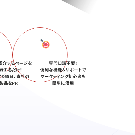
紹介するページを
専門知識不要！
録するだけ！
便利な機能＆サポートで
間365日、貴社の
マーケティング初心者も
製品をPR
簡単に活用