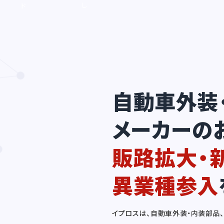
し
ド
た
獲
い
得・
新
規
開
拓
が
滞
自動車外装
っ
て
い
メーカーの
る
販路拡大・
異業種参入
イプロスは、自動車外装・内装部品