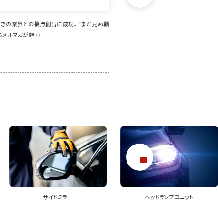
界とのマッチングを実現。異業種でも効率的に
本業と別の「じゃない方事業」をPRす
PRでき、さらに派生して案件獲得につながるこ
ない業界への発信力を高めたい
ヘッドランプユニット
バンパー