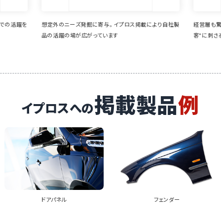
により自社製
経営層も驚きの業界との接点創出に成功。"まだ見ぬ顧
様々な業
客"に刺さるメルマガが魅力
新商品を
とも
掲載製品
例
イプロスへの
フェンダー
サイドミラー