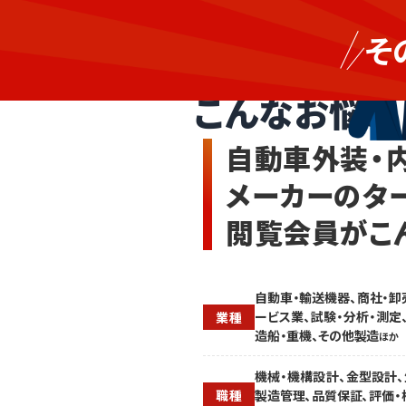
営
外
業・
そ
装
マ
自動車外装・内装部
部
ー
品
ケ・
こんなお悩み
や
広
車
報・
体
販
自動車外装・
関
促
連
の
メーカーのタ
製
人
品
手
閲覧会員がこ
を
が
求
足
め
り
る
ず、
タ
自
自動車・輸送機器、商社・卸
ー
動
ービス業、試験・分析・測定
業種
ゲ
車
造船・重機、その他製造
ほか
ッ
用
ト
外
機械・機構設計、金型設計、
に
装
製造管理、品質保証、評価・
職種
自
部