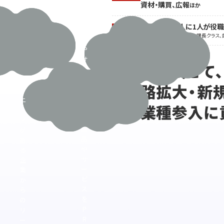
資材・購買、広報
ほか
社
品
の
や
閲覧会員の2人に1人が役
製
車
役職
※主任・チーフ係長クラス、課長クラス、
品
体
や
関
サ
連
無料で試せて
ー
製
ビ
品
販路拡大・新
ス
の
な
ニ
異業種参入に
ど
ー
の
ズ
製
が
品
あ
や
る
サ
企
ー
業
ビ
か
ス
ら
を
の
P
リ
R
ー