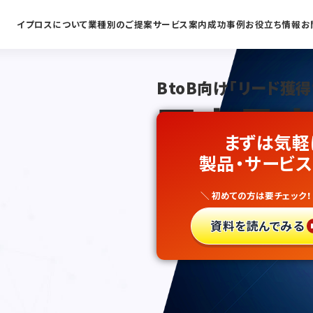
イプロスについて
業種別のご提案
サービス案内
成功事例
お役立ち情報
お
BtoB向け「リード獲得
国内最大
まずは気軽
自動車外
製品・サービス
＼ 初めての方は要チェック！
新規開拓
資料を読んでみる