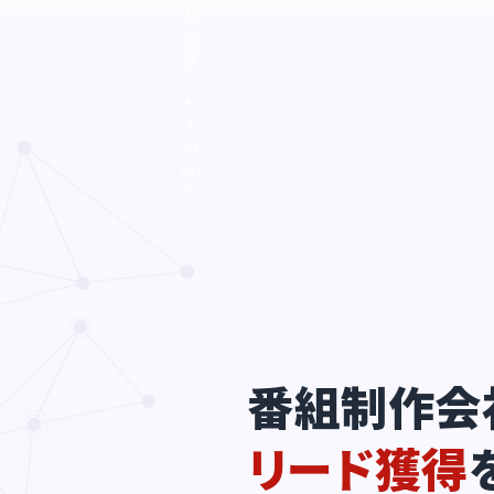
社
の
サ
ー
ビ
ス
をP
Rし
た
い...
番組制作会
リード獲得