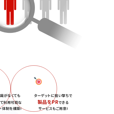
識がなくても
ターゲットに狙い撃ちで
製品をPR
して利用可能な
できる
ト体制を構築!
サービスもご用意!