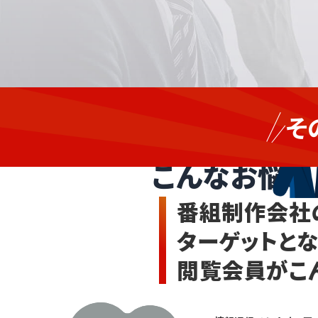
新
テ
規
そ
レ
の
番組制
ビ
企
番
画
こんなお悩み
組、
依
企
頼
業P
を
番組制作会社
R番
増
組、
や
ターゲットと
イ
し
ベ
た
閲覧会員がこ
ント
い
の
が、
ラ
制
イ
作