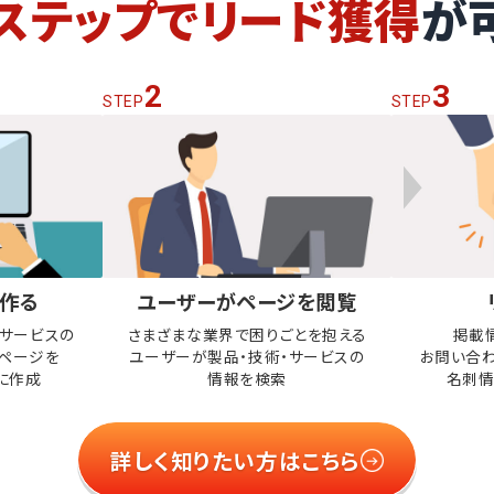
ステップでリード獲得
が
2
3
STEP
STEP
作る
ユーザーがページを閲覧
・サービスの
さまざまな業界で困りごとを抱える
掲載
ページを
ユーザーが
製品・技術・サービスの
お問い合
に作成
情報を検索
名刺情
詳しく知りたい方はこちら