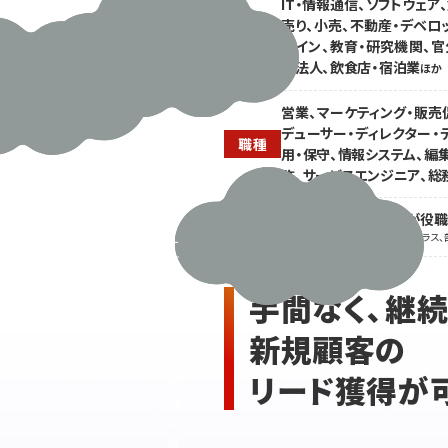
ブ
対
IT・情報通信、ソフトウェア
配
応
売り、小売、不動産・デベロ
業種
信
に
ザイン、教育・研究機関、官
番
追
政法人、飲食店・宿泊業
ほか
組
わ
な
れ
営業、マーケティング・販売
ど
営
デューサー・ディレクター・
の
職種
業
用・保守、情報システム、編集
制
に
許、サービスエンジニア、総
作
注
に
力
閲覧会員の2人に1人が役
ニ
で
役職
※主任・チーフ係長クラス、課長クラス、
ー
き
ズ
な
の
い...
手間なく、継
あ
る
新規顧客の
タ
ー
リード獲得が
ゲ
ット
に
自