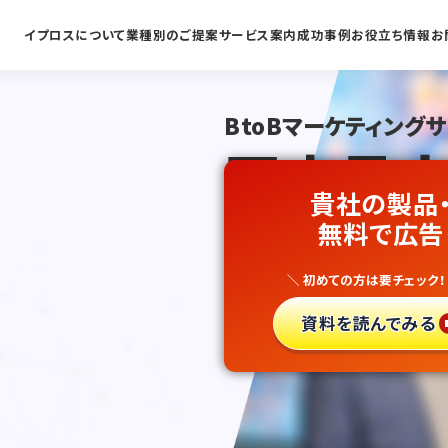
イプロスについて
業種別のご提案
サービス案内
成功事例
お役立ち情報
お
BtoBマーケティング
国内最大
貴社の製品
番組制作
無料で広告
＼ 初めての方は要チェック！
新規開拓
資料を読んでみる