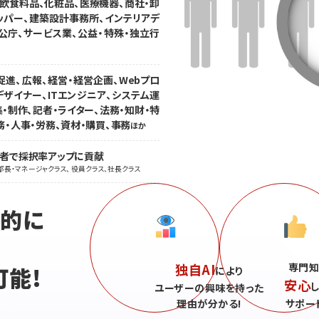
、飲食料品、化粧品、医療機器、商社・卸
ッパー、建築設計事務所、インテリアデ
公庁、サービス業、公益・特殊・独立行
促進、広報、経営・経営企画、Webプロ
デザイナー、ITエンジニア、システム運
・制作、記者・ライター、法務・知財・特
務・人事・労務、資材・購買、事務
ほか
職者で採択率アップに貢献
部長・マネージャクラス、 役員クラス、社長クラス
続的に
独自AI
専門知
可能!
により
安心
ユーザーの興味を持った
理由が分かる!
サポー