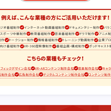
例えば、こんな業種の方に
ご活用いただけます！
ラジオ番組制作
インターネット動画番組制作
ドキュメンタリー制作
バラ
スポーツ中継制作
教育番組制作
音楽番組制作
ドラマ制作
アニメ
制作
トークショー制作
情報番組制作
トレーニング動画制作
企業プ
ム向け番組制作
VR・360度映像制作
番組企画・構成制作
ポッドキャスト
こちらの業種もチェック！
ラフィックデザイン会社
VR・ARコンテンツ制作会社
音楽制作会社
キャ
画制作会社
広告制作会社
デジタルコンテンツ制作会社
コンテンツ制作