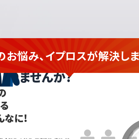
のお悩み、イプロスが
解決しま
作
企業さま
ありませんか?
の
なる
んなに!