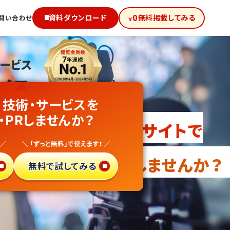
0
資料ダウンロード
無料掲載してみる
問い合わせ
￥
サービス
級!
・技術・サービスを
会社
・PRしませんか？
向け無料PRサイトで
 ／
＼ 「ずっと無料」で使えます！ ／
・異業種参入
しませんか？
無料で試してみる