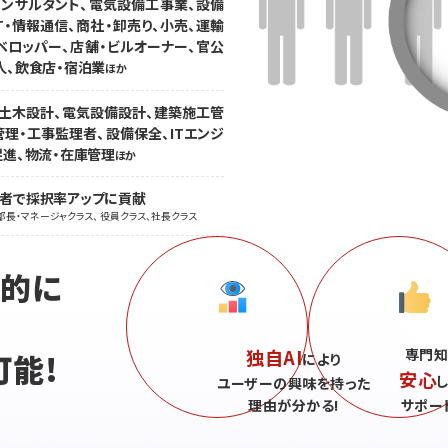
コンサルタント、電気設備工事業、設備
T・情報通信、商社・卸売り、小売、運輸
ベロッパー、店舗・ビルオーナー、官公
人、飲食店・宿泊業
ほか
、土木設計、電気設備設計、建築施工管
理・工事監理者、設備保全、ITエンジ
促進、物流・在庫管理
ほか
職者で採択率アップに貢献
部長・マネージャクラス、 役員クラス、社長クラス
続的に
独自AI
専門知
可能!
により
安心
ユーザーの興味を持った
理由が分かる!
サポー