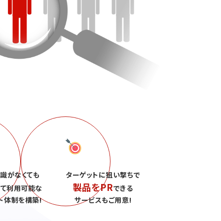
識がなくても
ターゲットに狙い撃ちで
製品をPR
して利用可能な
できる
ト体制を構築!
サービスもご用意!