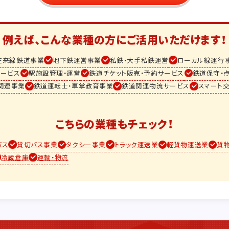
例えば、こんな業種の方に
ご活用いただけます！
在来線鉄道事業
地下鉄運営事業
私鉄・大手私鉄運営
ローカル線運行
ービス
駅施設管理・運営
鉄道チケット販売・予約サービス
鉄道保守・
関連事業
鉄道運転士・車掌教育事業
鉄道関連物流サービス
スマート
こちらの業種もチェック！
バス
貸切バス事業
タクシー事業
トラック運送業
軽貨物運送業
貨
冷蔵倉庫
運輸・物流