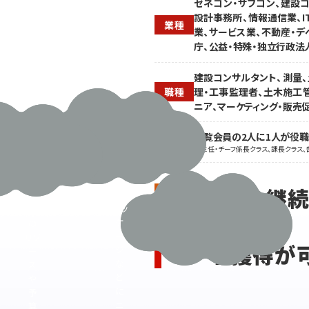
告
調
ゼネコン・サブコン、建設
販
整
設計事務所、情報通信業、I
業種
売、
や
業、サービス業、不動産・デ
貸
設
庁、公益・特殊・独立行政法
し
備
切
管
建設コンサルタント、測量
り
理
理・工事監理者、土木施工管
職種
サ
で
ニア、マーケティング・販売
ー
手
ビ
が
閲覧会員の2人に1人が役
ス、
回
役職
※主任・チーフ係長クラス、課長クラス、
団
ら
体
な
旅
い。
手間なく、継
行
営
パッ
業
新規顧客の
ケ
の
ー
リソ
リード獲得が
ジ
ー
な
ス
ど
や
に
予
ニ
算