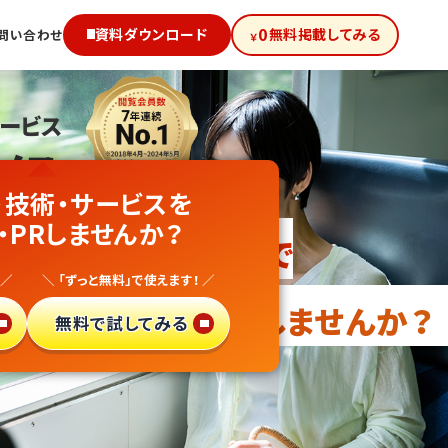
0
資料ダウンロード
無料掲載してみる
問い合わせ
￥
サービス
級!
・技術・サービスを
・PRしませんか？
向け無料PRサイトで
 ／
＼ 「ずっと無料」で使えます！ ／
・異業種参入
しませんか？
無料で試してみる