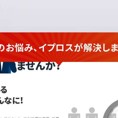
のお悩み、イプロスが
解決しま
の
企業さま
ありませんか?
なる
んなに!