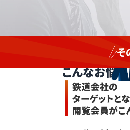
新
法
た
そ
人
な
鉄道会社
定
提
期
携
こんなお悩み
券
先
の
を
一
開
鉄道会社の
括
拓
購
し
ターゲットと
入、
た
駅・
い
閲覧会員がこ
社
が
内
ダ
の
イ
広
ヤ