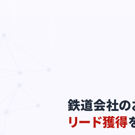
ー
も
ズ
限
の
ら
あ
れ
る
て
タ
い
ー
る...
ゲ
ット
に
サ
ー
ビ
ス
をP
Rし
鉄道会社の
た
い...
リード獲得