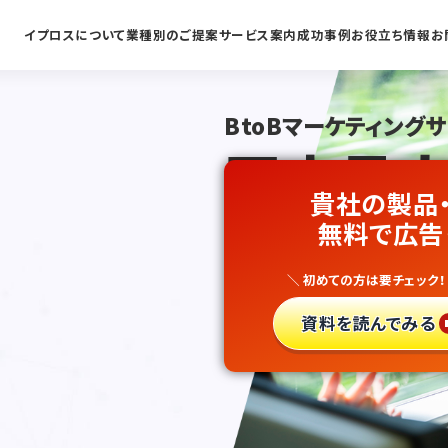
イプロスについて
業種別のご提案
サービス案内
成功事例
お役立ち情報
お
BtoBマーケティング
国内最大
貴社の製品
鉄道会社
無料で広告
＼ 初めての方は要チェック！
新規開拓
資料を読んでみる