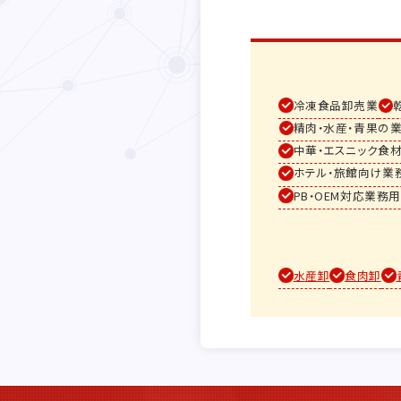
冷凍食品卸売業
精肉・水産・青果の
中華・エスニック食
ホテル・旅館向け業
PB・OEM対応業務
水産卸
食肉卸