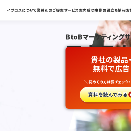
イプロスについて
業種別のご提案
サービス案内
成功事例
お役立ち情報
お
BtoBマーケティング
国内最大
貴社の製品
業務用食
無料で広告
＼ 初めての方は要チェック！
新規開拓
資料を読んでみる