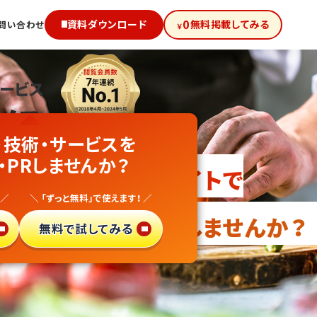
0
資料ダウンロード
無料掲載してみる
問い合わせ
￥
サービス
級!
・技術・サービスを
品
・PRしませんか？
向け無料PRサイトで
 ／
＼ 「ずっと無料」で使えます！ ／
・異業種参入
しませんか？
無料で試してみる