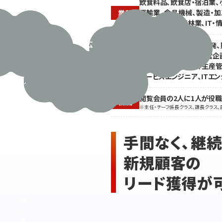
応
飲食料品、飲食店・宿泊業、
売・
や
運輸業、食品機械、製造・加
業種
商
納
官公庁、水産・農林業、IT・
社、
品
準
広
営業、バイヤー、店舗開発、
備
告・
グ・販売促進、経営・経営企
職種
で
製造・プロセス技術、生産管
イベ
忙
サービスエンジニア、ITエ
ント
し
業
く、
な
閲覧会員の2人に1人が役
営
役職
どの
※主任・チーフ係長クラス、課長クラス、
業
企業
に
に
か
サー
手間なく、継
け
ビス
る
をPR
新規顧客の
人
した
手
い
リード獲得が
も
予
算
も
足