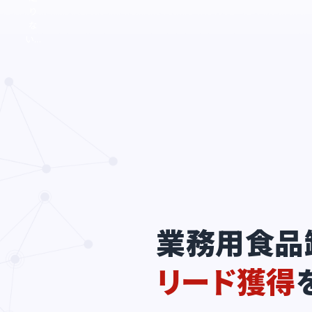
り
な
い...
業務用食品
リード獲得