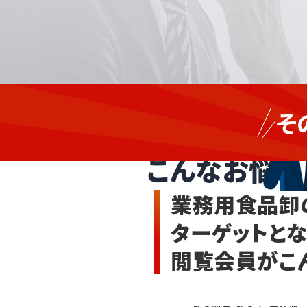
新
飲食
し
そ
い
（外
業務用食品
取
食）・
引
宿泊
こんなお悩み
先
業
を
食品
増
業務用食品卸
や
製造
し
業、
ターゲットと
た
流
い
通・
閲覧会員がこ
が
小売
発
注
業、
対
卸