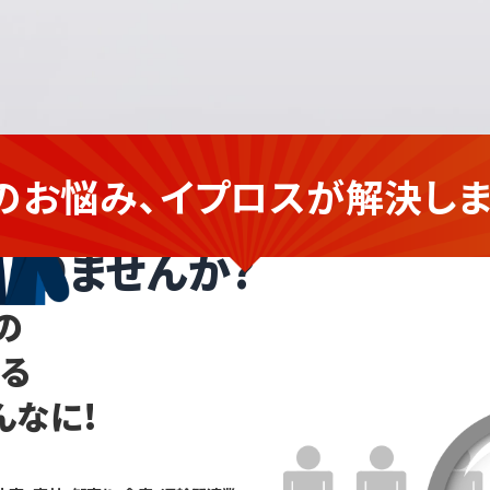
のお悩み、イプロスが
解決しま
卸の
企業さま
ありませんか?
の
なる
んなに!