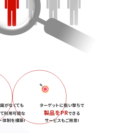
識がなくても
ターゲットに狙い撃ちで
製品をPR
して利用可能な
できる
ト体制を構築!
サービスもご用意!