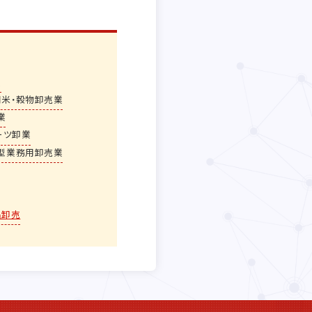
業
用米・穀物卸売業
業
ーツ卸業
型業務用卸売業
品卸売