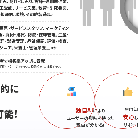
小売、商社・卸売り、倉庫・運輸関連業、
工受託、サービス業、教育・研究機関、
情報通信、環境、その他製造
ほか
販売・サービススタッフ、マーケティン
画、資材・購買、物流・在庫管理、生産・
理・製造管理、品質保証、評価・検査、
ンジニア、栄養士・管理栄養士
ほか
職者で採択率アップに貢献
部長・マネージャクラス、 役員クラス、社長クラス
続的に
独自AI
専門知
可能!
により
安心
ユーザーの興味を持った
理由が分かる!
サポー