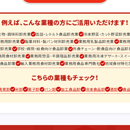
例えば、こんな業種の方に
ご活用いただけます！
乾物・調味料卸売業
缶詰・レトルト食品卸売業
冷凍野菜・カット野菜卸売
業務用卸売業
製菓材料・製パン材料卸売業
業務用乳製品卸売業
業務
材卸売業
学校・病院・給食向け食品卸業
外食チェーン・飲食店向け食品卸
務用食材卸売業
業務用惣菜・半調理品卸売業
業務用冷凍デザート・スイ
用食品卸業
輸入業務用食材卸売業
業務用食品専門商社
地域食材特化
こちらの業種もチェック！
青果卸
米卸
菓子卸
パン卸
加工食品卸
冷凍食品卸
酒卸
食