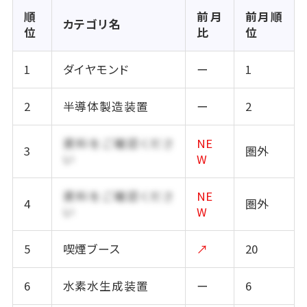
順
前月
前月順
カテゴリ名
位
比
位
1
ダイヤモンド
ー
1
2
半導体製造装置
ー
2
資料をご確認くださ
NE
3
圏外
い
W
資料をご確認くださ
NE
4
圏外
い
W
5
喫煙ブース
↗
20
6
水素水生成装置
ー
6