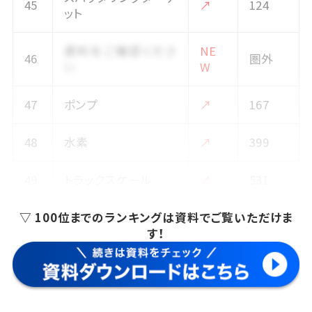
45
↗
124
ット
資料をご確認くださ
NE
46
圏外
い
W
47
ポンプ
↗
167
48
水素
↗
399
49
トラックスケール
↗
531
▽ 100位までのランキングは資料でご覧いただけま
50
ポータブル電源
↗
303
す！