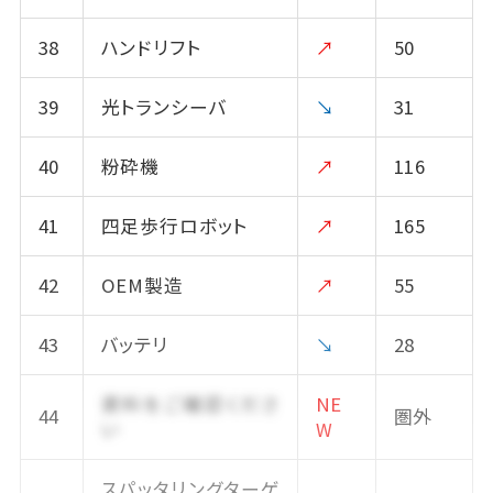
38
ハンドリフト
↗
50
39
光トランシーバ
↘
31
40
粉砕機
↗
116
41
四足歩行ロボット
↗
165
42
OEM製造
↗
55
43
バッテリ
↘
28
資料をご確認くださ
NE
44
圏外
い
W
スパッタリングターゲ