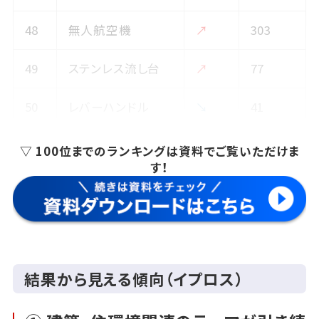
48
無人航空機
↗
303
49
ステンレス流し台
↗
77
50
レバーハンドル
↘
41
▽ 100位までのランキングは資料でご覧いただけま
す！
結果から見える傾向（イプロス）