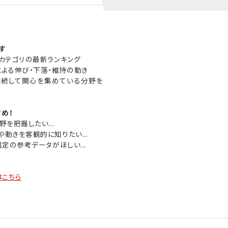
す
るカテゴリの最新ランキング
による伸び・下落・維持の動き
、継続して関心を集めている分野を
め！
野を把握したい...
や動きを客観的に知りたい...
選定の参考データがほしい...
はこちら