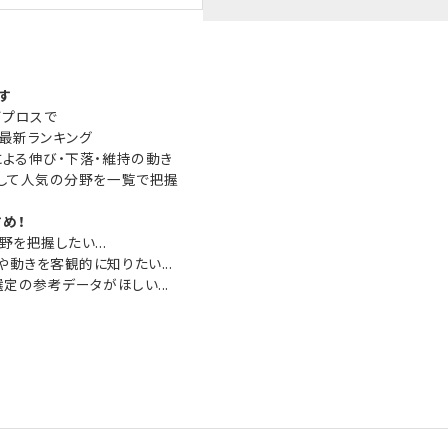
す
イプロスで
最新ランキング
による伸び・下落・維持の動き
定して人気の分野を一覧で把握
め！
野を把握したい...
や動きを客観的に知りたい...
選定の参考データがほしい...