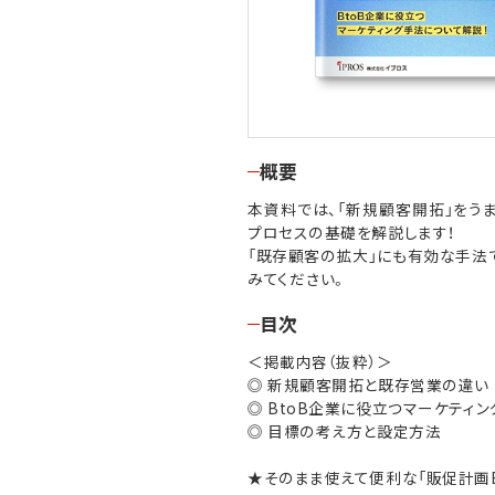
概要
本資料では、「新規顧客開拓」をう
プロセスの基礎を解説します！
「既存顧客の拡大」にも有効な手法
みてください。
目次
＜掲載内容（抜粋）＞
◎ 新規顧客開拓と既存営業の違い
◎ BtoB企業に役立つマーケティ
◎ 目標の考え方と設定方法
★そのまま使えて便利な「販促計画Ex