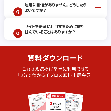
紹介ページ
でご紹介しております。事例に
運用に自信がありません。どうしたら
可能です。短期的かつ強力に自社サイト
基づく効果や施策の流れをご確認いただ
よいですか？
への誘導を行うサービスもございますの
き、導入の参考にしていただけます。
で、お気軽に
お問い合わせ
ください。
サイトを安全に利用するために取り
運用面で不安をお持ちの方にもご安心い
組んでいることはありますか？
ただけるよう、当社では定期的なサポー
ト・フォローアップ体制を整えております。
具体的な運用方法や改善施策につきまし
当社では、お客さまが安心してサービスを
ては、個別のご相談に応じて丁寧にサポー
資料ダウンロード
ご利用いただけるよう、不正アクセスや不
トいたします。
正トラフィックの検知、なりすまし対策、マ
ルウェア対策など、複数の角度から安全対
これさえ読めば簡単に利用できる
策を強化しております。
「3分でわかるイプロス無料出展会員」